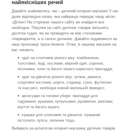
найякісніших речей
Давайте знайомитись: ми – дитячий інтернет-магазин! У нас
дуже відповідна назва, яка найкраще передає нашу місію:
«Дітки»! На сторінках нашого сайту ви знайдете все
необхідне. Покупки на сайті дитячих товарів звільнять
десятки годин, які ви проведете не між стелажами
гіпермаркетів, а зі своєю дитиною. Давайте подивимося на
наші пропозиції трохи ближче. Отже, в нашому магазині на
вас чекають:
одяг на хлопчиків різного віку: комбінезони,
толстовки, боді, костюми, верхній одяг, сорочки,
пісочники, топи та багато іншого корисного приладдя;
одяг на дівчаток різного віку: штани, джинси,
спортивні костюми, шорти, спідниці, сукні, футболки
та інші речі, необхідні кожній маленькій принцесі;
аксесуари та головні убори: приладдя для
годування, рушники, купальники, рукавички, рюкзаки,
взуття та багато іншого;
іграшки для хлопчиків та дівчаток: іграшкові
пістолети, пупси, лялечки тощо.
Вибирати за каталогом інтернет-магазину дитячих товарів