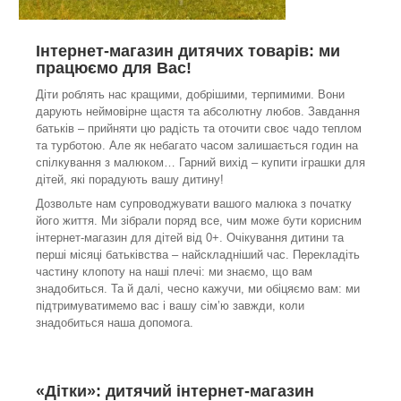
Інтернет-магазин дитячих товарів: ми
працюємо для Вас!
Діти роблять нас кращими, добрішими, терпимими. Вони
дарують неймовірне щастя та абсолютну любов. Завдання
батьків – прийняти цю радість та оточити своє чадо теплом
та турботою. Але як небагато часом залишається годин на
спілкування з малюком… Гарний вихід – купити іграшки для
дітей, які порадують вашу дитину!
Дозвольте нам супроводжувати вашого малюка з початку
його життя. Ми зібрали поряд все, чим може бути корисним
інтернет-магазин для дітей від 0+. Очікування дитини та
перші місяці батьківства – найскладніший час. Перекладіть
частину клопоту на наші плечі: ми знаємо, що вам
знадобиться. Та й далі, чесно кажучи, ми обіцяємо вам: ми
підтримуватимемо вас і вашу сім’ю завжди, коли
знадобиться наша допомога.
«Дітки»: дитячий інтернет-магазин