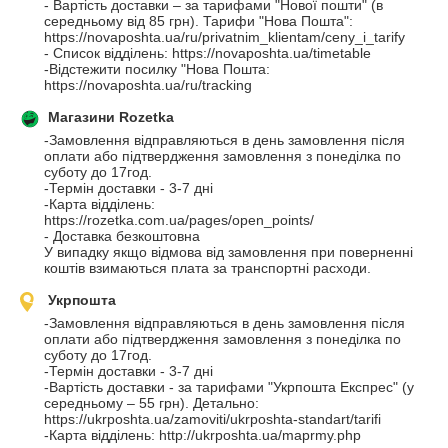
- Вартість доставки – за тарифами "Нової пошти" (в 
середньому від 85 грн). Тарифи "Нова Пошта": 
https://novaposhta.ua/ru/privatnim_klientam/ceny_i_tarify

- Список відділень: https://novaposhta.ua/timetable

-Відстежити посилку "Нова Пошта: 
https://novaposhta.ua/ru/tracking
Магазини Rozetka
-Замовлення відправляються в день замовлення після 
оплати або підтвердження замовлення з понеділка по 
суботу до 17год.

-Термін доставки - 3-7 дні

-Карта відділень: 
https://rozetka.com.ua/pages/open_points/

- Доставка безкоштовна

У випадку якщо відмова від замовлення при поверненні 
коштів взимаються плата за транспортні расходи.
Укрпошта
-Замовлення відправляються в день замовлення після 
оплати або підтвердження замовлення з понеділка по 
суботу до 17год.

-Термін доставки - 3-7 дні

-Вартість доставки - за тарифами "Укрпошта Експрес" (у 
середньому – 55 грн). Детально: 
https://ukrposhta.ua/zamoviti/ukrposhta-standart/tarifi

-Карта відділень: http://ukrposhta.ua/maprmy.php