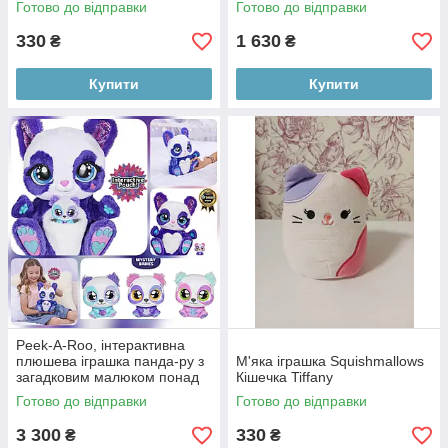
Готово до відправки
Готово до відправки
330
1 630
₴
₴
Купити
Купити
Peek-A-Roo, інтерактивна
плюшева іграшка панда-ру з
М'яка іграшка Squishmallows
загадковим малюком понад
Кішечка Tiffany
150 звуків і дій Panda-Roo
Готово до відправки
Готово до відправки
3 300
330
₴
₴