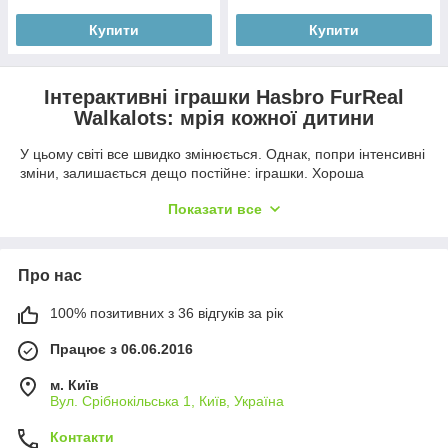
Купити
Купити
Інтерактивні іграшки Hasbro FurReal
Walkalots: мрія кожної дитини
У цьому світі все швидко змінюється. Однак, попри інтенсивні
зміни, залишається дещо постійне: іграшки. Хороша
плюшева іграшка сьогодні на вагу золота, тому що діти
Показати все
стають все більш вимогливими. Втім, як і їхні батьки: їм наразі
цікавий не лише привабливий зовнішній вигляд, а й якість
товару. Саме тому наш інтернет-магазин намагається
враховувати всі запити клієнтів.
Про нас
М’які іграшки на будь-який смак та колір
100% позитивних з 36 відгуків за рік
Іграшки від Hasbro FurReal Walkalots – унікальний витвір
мистецтва. Вони настільки реалістичні, що вам здається, що
Працює з 06.06.2016
ваш інтерактивний папуга ось-ось і злетить у повітря. Не
дивно, що діти у захваті від цих іграшок! У нас ви зможете
м. Київ
знайти великий вибір іграшок із цієї серії:
Вул. Срібнокільська 1, Київ, Україна
цуценята на повідку;
Контакти