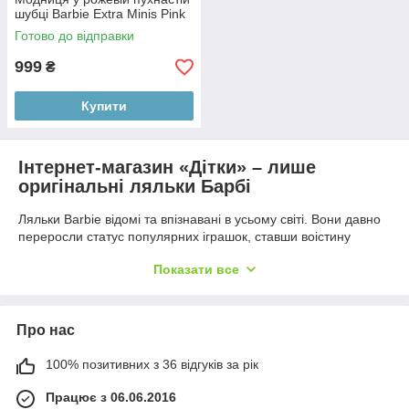
шубці Barbie Extra Minis Pink
Faux Fur Coat
Готово до відправки
999
₴
Купити
Інтернет-магазин «Дітки» – лише
оригінальні ляльки Барбі
Ляльки Barbie відомі та впізнавані в усьому світі. Вони давно
переросли статус популярних іграшок, ставши воістину
легендарним брендом – про них знімають тисячі відео в
Показати все
Ютубі, роблять повноцінні мультики та навіть фільми, а
кількість різноманітних лінійок та доповнень не піддається
рахунку. З часом серія Барбі обзавелася безліччю
персонажів, а самі ляльки сьогодні часто йдуть у комплекті з
Про нас
тематичними предметами та аксесуарами. На жаль, у цьому
тренді є і ложка дьогтю – велика кількість підроблених
100% позитивних з 36 відгуків за рік
іграшок. Але на сторінках нашого інтернет-магазину ви
можете бути спокійні – всі товари оригінальні, і засмучуватися
Працює з 06.06.2016