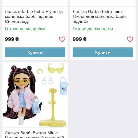
Лялька Barbie Extra Fly minis
Лялька Barbie Extra minis
маленька барбі підліток
Ніжна леді маленька барбі
Cніжна леді
підліток
Готово до відправки
Готово до відправки
999
999
₴
₴
Купити
Купити
Лялька Барбі Екстра Мініс
Модниця у рожевій пухнастій