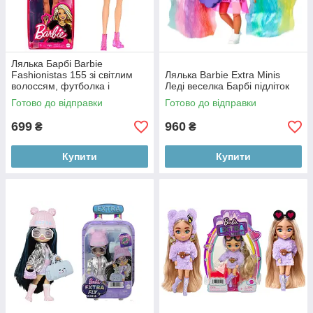
Лялька Барбі Barbie
Fashionistas 155 зі світлим
Лялька Barbie Extra Minis
волоссям, футболка і
Леді веселка Барбі підліток
спідниця в стилі рок
Готово до відправки
Готово до відправки
699
960
₴
₴
Купити
Купити