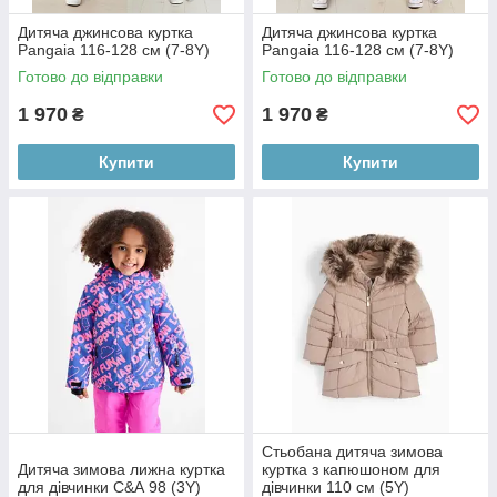
Дитяча джинсова куртка
Дитяча джинсова куртка
Pangaia 116-128 см (7-8Y)
Pangaia 116-128 см (7-8Y)
Готово до відправки
Готово до відправки
1 970
1 970
₴
₴
Купити
Купити
Стьобана дитяча зимова
Дитяча зимова лижна куртка
куртка з капюшоном для
для дівчинки С&А 98 (3Y)
дівчинки 110 см (5Y)