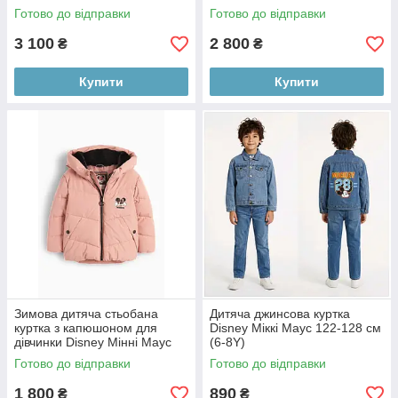
Готово до відправки
Готово до відправки
3 100
2 800
₴
₴
Купити
Купити
Зимова дитяча стьобана
Дитяча джинсова куртка
куртка з капюшоном для
Disney Міккі Маус 122-128 см
дівчинки Disney Мінні Маус
(6-8Y)
92 см (2Y)
Готово до відправки
Готово до відправки
1 800
890
₴
₴