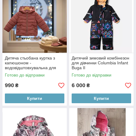
Дитяча стьобана куртка з
Дитячий зимовий комбінезон
капюшоном -
для дівчинки Columbia Infant
водовідштовхувальна для
Buga II
дівчинки 98 см (2–3 роки)
Готово до відправки
Готово до відправки
990
6 000
₴
₴
Купити
Купити