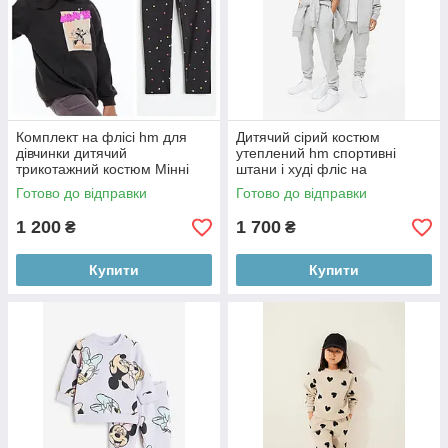
Комплект на флісі hm для
Дитячий сірий костюм
дівчинки дитячий
утеплений hm спортивні
трикотажний костюм Мінні
штани і худі фліс на
Маус
блискавці
Готово до відправки
Готово до відправки
1 200
1 700
₴
₴
Купити
Купити