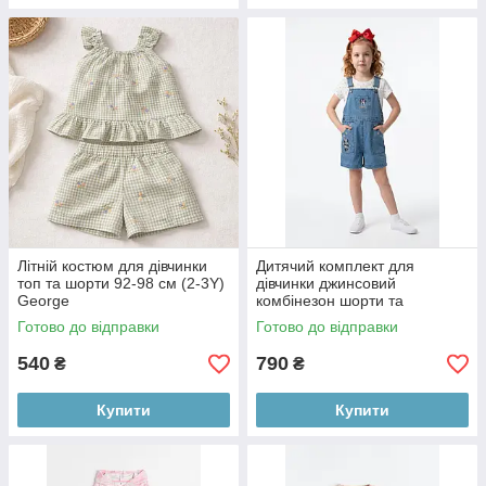
Літній костюм для дівчинки
Дитячий комплект для
топ та шорти 92-98 см (2-3Y)
дівчинки джинсовий
George
комбінезон шорти та
футболка Disney Minnie
Готово до відправки
Готово до відправки
Mouse 98-104 см (3-4Y)
540
790
₴
₴
Купити
Купити