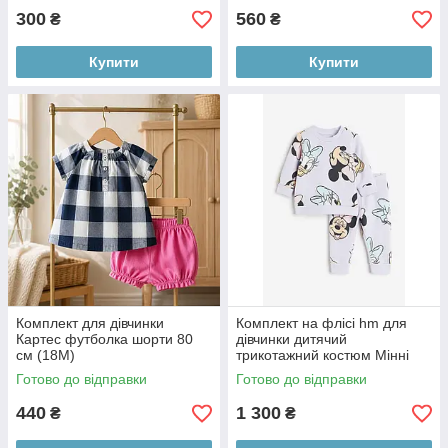
300
560
₴
₴
Купити
Купити
Комплект для дівчинки
Комплект на флісі hm для
Картес футболка шорти 80
дівчинки дитячий
см (18М)
трикотажний костюм Мінні
Маус 80-86 см (12-18М)
Готово до відправки
Готово до відправки
440
1 300
₴
₴