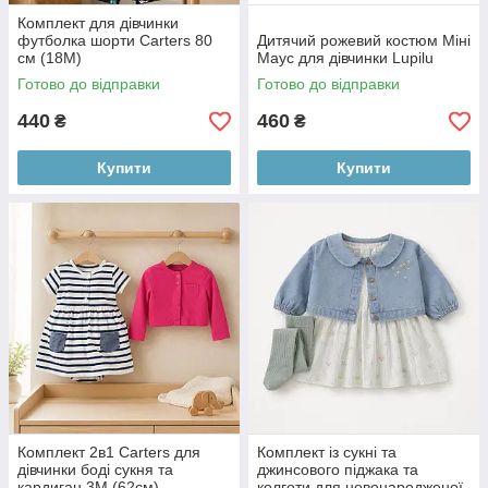
Комплект для дівчинки
футболка шорти Carters 80
Дитячий рожевий костюм Міні
см (18М)
Маус для дівчинки Lupilu
Готово до відправки
Готово до відправки
440
460
₴
₴
Купити
Купити
Комплект 2в1 Carters для
Комплект із сукні та
дівчинки боді сукня та
джинсового піджака та
кардиган 3М (62см)
колготи для новонародженої