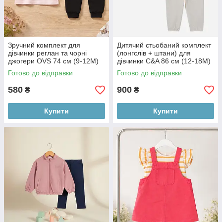
Зручний комплект для
Дитячий стьобаний комплект
дівчинки реглан та чорні
(лонгслів + штани) для
джогери OVS 74 см (9-12М)
дівчинки C&A 86 см (12-18М)
Готово до відправки
Готово до відправки
580
900
₴
₴
Купити
Купити