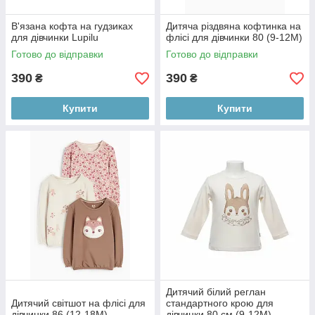
В'язана кофта на гудзиках
Дитяча різдвяна кофтинка на
для дівчинки Lupilu
флісі для дівчинки 80 (9-12М)
Готово до відправки
Готово до відправки
390
390
₴
₴
Купити
Купити
Дитячий білий реглан
Дитячий світшот на флісі для
стандартного крою для
дівчинки 86 (12-18М)
дівчинки 80 см (9-12М)