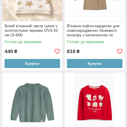
Білий в'язаний светр сукня з
В'язана кофта-кардиган для
золотистими зірками OVS 62
новонароджених бежевого
см (3-6М)
кольору з капюшоном та
декоративними вушками
Готово до відправки
Готово до відправки
440
610
₴
₴
Купити
Купити