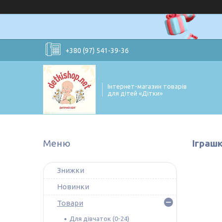
+380 (97) 541-39-36
Інтернет-магазин товарів
для дітей «Дітки»
Іграшк
Знижки
Новинки
Товари
Для дівчаток (0-24)