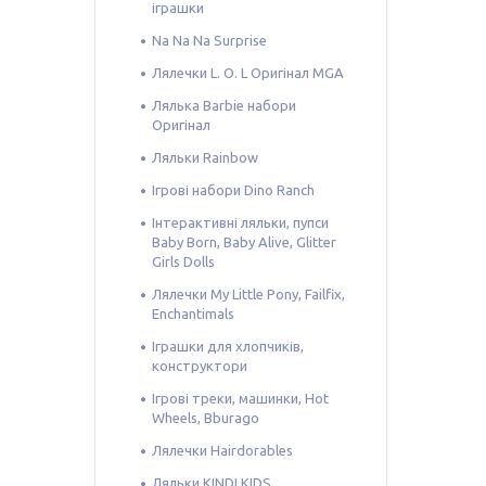
іграшки
Na Na Na Surprise
Лялечки L. O. L Оригінал MGA
Лялька Barbie набори
Оригінал
Ляльки Rainbow
Ігрові набори Dino Ranch
Інтерактивні ляльки, пупси
Baby Born, Baby Alive, Glitter
Girls Dolls
Лялечки My Little Pony, Failfix,
Enchantimals
Іграшки для хлопчиків,
конструктори
Ігрові треки, машинки, Hot
Wheels, Bburago
Лялечки Hairdorables
Ляльки KINDI KIDS