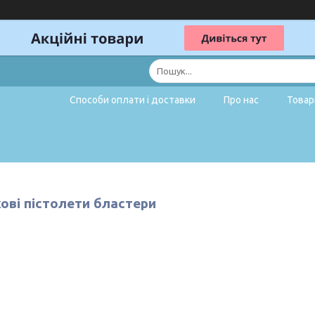
Способи оплати і доставки
Про нас
Товар
ові пістолети бластери