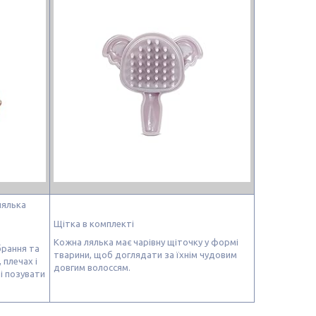
лялька
Щітка в комплекті
Кожна лялька має чарівну щіточку у формі
брання та
тварини, щоб доглядати за їхнім чудовим
 плечах і
довгим волоссям.
і позувати