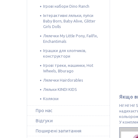
Ігрові набори Dino Ranch
Інтерактивні ляльки, пупси
Baby Born, Baby Alive, Glitter
Girls Dolls
Лялечки My Little Pony, Failfix,
Enchantimals
Іграшки для хлопчиків,
конструктори
Ігрові треки, машинки, Hot
Wheels, Bburago
Лялечки Hairdorables
Ляльки KINDI KIDS
Якщо ви
Коляски
Ні! Ні! Н
Про нас
надихаєть
кольором 
Відгуки
У комплек
Поширені запитання