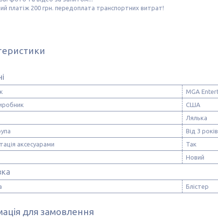
ний платіж 200 грн. передоплата транспортних витрат!
теристики
ні
к
MGA Enter
виробник
США
Лялька
рупа
Від 3 років
тація аксесуарами
Так
Новий
вка
а
Блістер
ація для замовлення