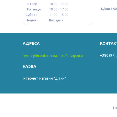
Четвер
10:00
17:00
Ціна:
1 90
Пʼятниця
10:00
17:00
Субота
11:00
15:00
Неділя
Вихідний
+380 (97)
Вул. Срібнокільська 1, Київ, Україна
Інтернет магазин "Дітки"