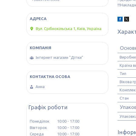
!!!Наклад
Вул. Срібнокільська 1, Київ, Україна
Харак
Основ
Виробни
Інтернет магазин "Дітки"
Країна 
Тип
Вікова г
Анна
Комплек
Стан
Графік роботи
Упако
Упаковк
Понеділок
10:00
17:00
Вівторок
10:00
17:00
Інформ
Середа
10:00
17:00