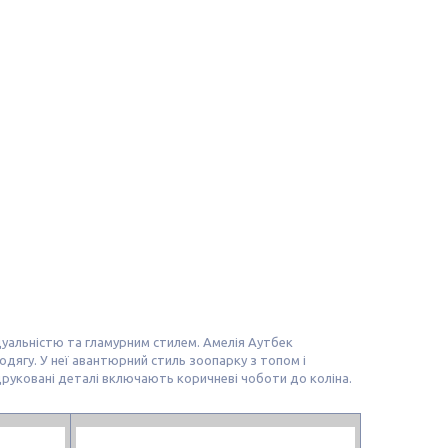
ивідуальністю та гламурним стилем. Амелія Аутбек
одягу. У неї авантюрний стиль зоопарку з топом і
друковані деталі включають коричневі чоботи до коліна.