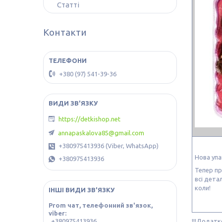
Статті
Контакти
+380 (97) 541-39-36
https://detkishop.net
annapaskalova85@gmail.com
+380975413936 (Viber, WhatsApp)
Нова уп
+380975413936
Тепер пр
всі дета
коли!
ІНШІ ВИДИ ЗВ'ЯЗКУ
Prom чат, телефонний зв'язок,
viber
+380975413936
!!!Додатк