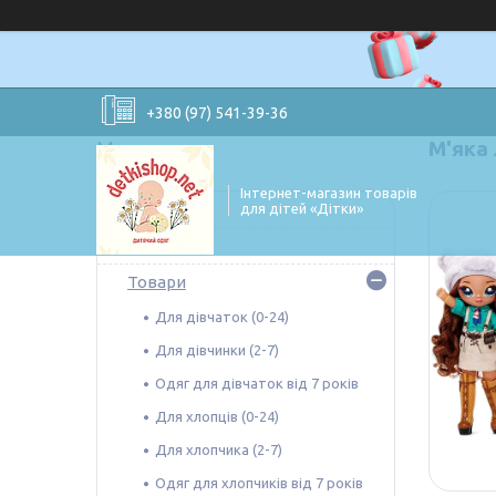
+380 (97) 541-39-36
М'яка 
Інтернет-магазин товарів
Знижки
для дітей «Дітки»
Новинки
Товари
Для дівчаток (0-24)
Для дівчинки (2-7)
Одяг для дівчаток від 7 років
Для хлопців (0-24)
Для хлопчика (2-7)
Одяг для хлопчиків від 7 років