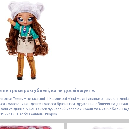
 не трохи розгублені, ви не досліджуєте.
і! Surprise Teens – це красиві 11-дюймові м’які модні ляльки з такою інд
ся коалою. У неї довге волосся брюнетки, друковані обличчя та деталі 
хакі спідниця. У неї також пухнастий капелюх коали та милі чоботи. На
ті кисть із зображенням тварин.