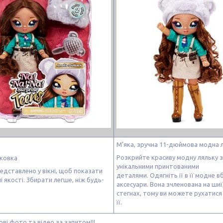
М’яка, зручна 11-дюймова модна 
Розкрийте красиву модну ляльку з
аковка
унікальними принтованими
едставлено у вікні, щоб показати
деталями. Одягніть її в її модне в
лі якості. Збирати легше, ніж будь-
аксесуари. Вона зчленована на шиї,
стегнах, тому ви можете рухатися 
її.
ові фото та відео за запитом!!!