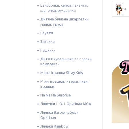
Бейсболки, кепки, панамки,
шапочки, рукавички
Дитяча білизна шкарпетки,
майки, труси
Взуття
Заколки
Рушники
Дитячі купальники та плавки,
комплекти
М'яка іграшка Stray Kids
М'які іграшки, Інтерактивні
іграшки
Na Na Na Surprise
Лялечки L. O. L Оригінал MGA
Лялька Barbie набори
Оригінал
Ляльки Rainbow