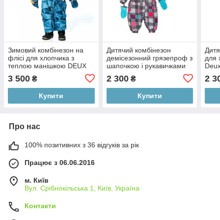
Зимовий комбінезон на
Дитячий комбінезон
Дитя
флісі для хлопчика з
демісезонний грязепроф з
для 
теплою манішкою DEUX
шапочкою і рукавичками
Deux
PAR DEUX, р. 12М
для дівчинки Deux Par
3 500
2 300
2 3
₴
₴
Deux
Купити
Купити
Про нас
100% позитивних з 36 відгуків за рік
Працює з 06.06.2016
м. Київ
Вул. Срібнокільська 1, Київ, Україна
Контакти