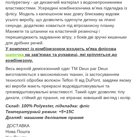
поліуретану - це дихаючий матеріал з водонепроникними
властивостями. Усередині комбінезончика м'яка підкладка із
флісу. Модель з капюшоном має довгу блискавку вздовж
усього виробу, що дозволить одягнути дитину за лічені
секунди, додатково ховається під вітрозахисну планку.
Манжети та штанини на еластичній резиночці і
перешкоджають задуванню вітру, з боків дві зручні кишеньки
для дрібних речей.
У комплект із комбінезоном входить м'яка флісова
шапочка
на зав'язках та рукавиці, які кріпляться до
комбінезону.
Весь верхній демісезонний одяг ТМ Deux par Deux
виготовляється з високоякісних тканин, із застосуванням
технології обробки волокон Teflon ® від DuPont, завдяки якому
всі вироби мають прекрасні водовідштовхувальні та
грязевідштовхувальні властивості. Такий одяг дозволяє тілу
дихати, стійкий до прання, не втрачає зовнішній вигляд і колір.
Склад: 100% Polyester, підкладка: фліс
Температурний режим: +5+15С
Догляд: машинне делікатне прання
ДОСТАВКА
Нова Пошта