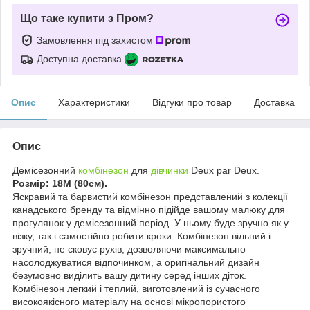
Що таке купити з Пром?
Замовлення під захистом
Доступна доставка
Опис
Характеристики
Відгуки про товар
Доставка
Опис
Демісезонний
комбінезон
для
дівчинки
Deux par Deux.
Розмір: 18М (80см).
Яскравий та барвистий комбінезон представлений з колекції
канадського бренду та відмінно підійде вашому малюку для
прогулянок у демісезонний період. У ньому буде зручно як у
візку, так і самостійно робити кроки. Комбінезон вільний і
зручний, не сковує рухів, дозволяючи максимально
насолоджуватися відпочинком, а оригінальний дизайн
безумовно виділить вашу дитину серед інших діток.
Комбінезон легкий і теплий, виготовлений із сучасного
високоякісного матеріалу на основі мікропористого