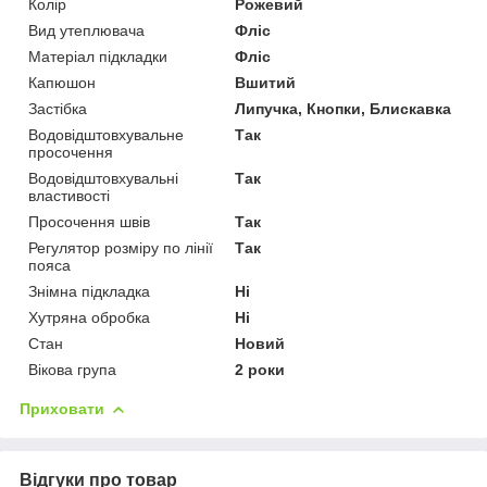
Колір
Рожевий
Вид утеплювача
Фліс
Матеріал підкладки
Фліс
Капюшон
Вшитий
Застібка
Липучка, Кнопки, Блискавка
Водовідштовхувальне
Так
просочення
Водовідштовхувальні
Так
властивості
Просочення швів
Так
Регулятор розміру по лінії
Так
пояса
Знімна підкладка
Ні
Хутряна обробка
Ні
Стан
Новий
Вікова група
2 роки
Приховати
Відгуки про товар