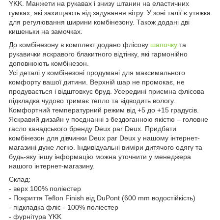
YKK. Манжети на рукавах і знизу штанин на еластичних
гумках, які захищають від задування вітру. У зоні талії є утяжка
для регулювання ширини комбінезону. Також додані дві
кишеньки на замочках.
До комбінезону в комплект додано флісову
шапочку
та
рукавички яскравого блакитного відтінку, які гармонійно
доповнюють комбінезон.
Усі деталі у комбінезоні продумані для максимального
комфорту вашої дитини. Верхній шар не промокає, не
продувається і відштовхує бруд. Усередині приємна флісова
підкладка чудово тримає тепло та відводить вологу.
Комфортний температурний режим від +5 до +15 градусів.
Яскравий дизайн у поєднанні з бездоганною якістю – головне
гасло канадського бренду Deux par Deux. Придбати
комбінезон для дівчинки Deux par Deux у нашому інтернет-
магазині дуже легко. Індивідуальні виміри дитячого одягу та
будь-яку іншу інформацію можна уточнити у менеджера
нашого інтернет-магазину.
Склад:
- верх 100% поліестер
- Покриття Teflon Finish від DuPont (600 mm водостійкість)
- підкладка фліс - 100% поліестер
- фурнітура YKK