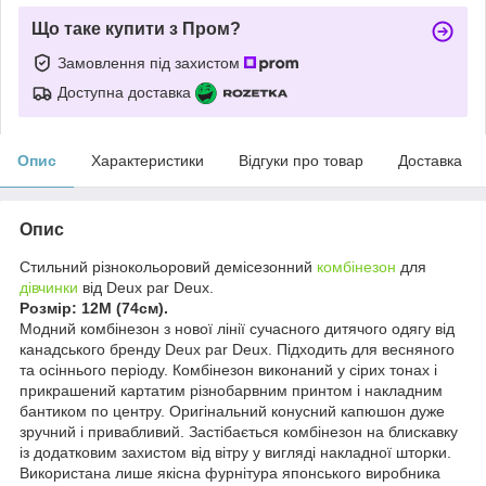
Що таке купити з Пром?
Замовлення під захистом
Доступна доставка
Опис
Характеристики
Відгуки про товар
Доставка
Опис
Стильний різнокольоровий демісезонний
комбінезон
для
дівчинки
від Deux par Deux.
Розмір: 12М (74см).
Модний комбінезон з нової лінії сучасного дитячого одягу від
канадського бренду Deux par Deux. Підходить для весняного
та осіннього періоду. Комбінезон виконаний у сірих тонах і
прикрашений картатим різнобарвним принтом і накладним
бантиком по центру. Оригінальний конусний капюшон дуже
зручний і привабливий. Застібається комбінезон на блискавку
із додатковим захистом від вітру у вигляді накладної шторки.
Використана лише якісна фурнітура японського виробника