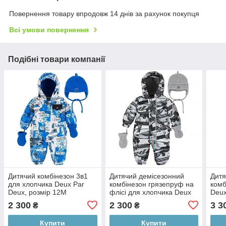
Повернення товару впродовж 14 днів за рахунок покупця
Всі умови повернення
Подібні товари компанії
Дитячий комбінезон 3в1
Дитячий демісезонний
Дитя
для хлопчика Deux Par
комбінезон грязепруф на
комб
Deux, розмір 12М
флісі для хлопчика Deux
Deux
Par Deux
2 300
2 300
3 3
₴
₴
Купити
Купити