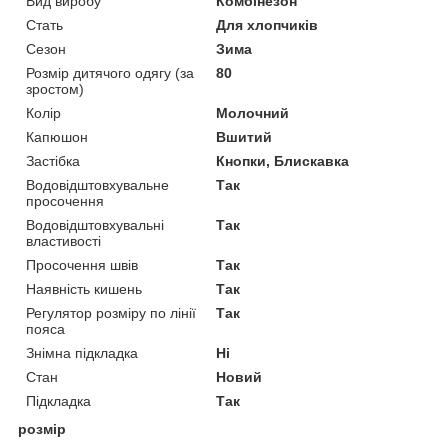
Вид виробу
Комбінезон
Стать
Для хлопчиків
Сезон
Зима
Розмір дитячого одягу (за
80
зростом)
Колір
Молочний
Капюшон
Вшитий
Застібка
Кнопки, Блискавка
Водовідштовхувальне
Так
просочення
Водовідштовхувальні
Так
властивості
Просочення швів
Так
Наявність кишень
Так
Регулятор розміру по лінії
Так
пояса
Знімна підкладка
Ні
Стан
Новий
Підкладка
Так
розмір