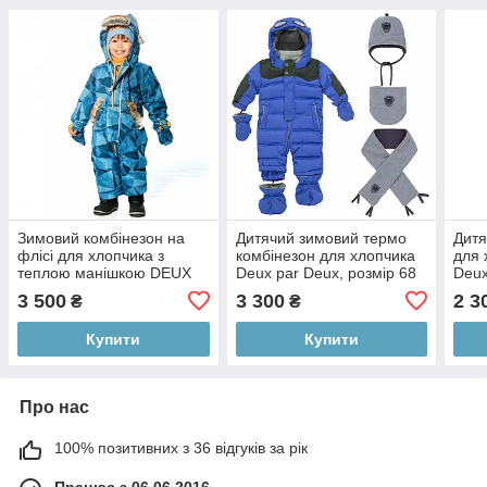
Зимовий комбінезон на
Дитячий зимовий термо
Дитя
флісі для хлопчика з
комбінезон для хлопчика
для 
теплою манішкою DEUX
Deux par Deux, розмір 68
Deux
PAR DEUX, р. 12М
3 500
3 300
2 3
₴
₴
Купити
Купити
Про нас
100% позитивних з 36 відгуків за рік
Працює з 06.06.2016