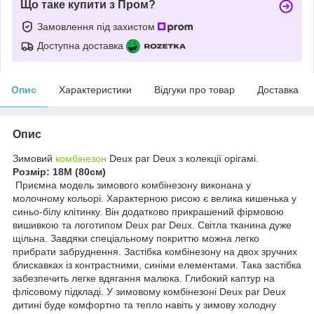
Що таке купити з Пром?
Замовлення під захистом
Доступна доставка
Опис
Характеристики
Відгуки про товар
Доставка
Опис
Зимовий
комбінезон
Deux par Deux з колекції орігамі.
Розмір: 18М (80см)
Приємна модель зимового комбінезону виконана у
молочному кольорі. Характерною рисою є велика кишенька у
синьо-білу клітинку. Він додатково прикрашений фірмовою
вишивкою та логотипом Deux par Deux. Світла тканина дуже
щільна. Завдяки спеціальному покриттю можна легко
прибрати забруднення. Застібка комбінезону на двох зручних
блискавках із контрастними, синіми елементами. Така застібка
забезпечить легке вдягання малюка. Глибокий каптур на
флісовому підкладі. У зимовому комбінезоні Deux par Deux
дитині буде комфортно та тепло навіть у зимову холодну