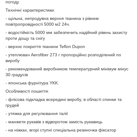
погоду.
Технічні характеристики:
- щільна, непродувна верхня тканина з рівнем
повітропровідності 5000 м2 24ч.
- водостійкість 5000 мм забезпечить надійний рівень захисту
проти дощу та снігу
- верхнє покриття тканини Teflon Dupon
- утеплювач Aerofiber 273 г пропорційно розподілений по
виробу
- рекомендований виробником температурний мінімум мінус
30 градусів
- японська фурнітура YKK.
Особливості пошиття:
- флісова підкладка всередині виробу, в області спинки та
грудей
- утяжка для регулювання талії
- манжети рукавів з відворотом замість рукавиць
- на ніжках, вгорі ступні спеціальна резиночка фіксатор