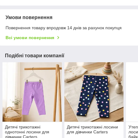
Умови повернення
Повернення товару впродовж 14 днів за рахунок покупця
Всі умови повернення
Подібні товари компанії
Дитячі трикотажні
Дитячі трикотажні лосини
Утеп
однотонні лосини для
для дівчинки Carters
лос
дівчинки Carters
байк