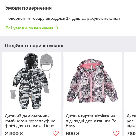
Умови повернення
Повернення товару впродовж 14 днів за рахунок покупця
Всі умови повернення
Подібні товари компанії
Дитячий демісезонний
Дитяча куртка вітрівка на
Дитя
комбінезон грязепруф на
підкладці для дівчинки Be
рези
флісі для хлопчика Deux
Easy
підк
Par Deux
Be E
2 300
690
780
₴
₴