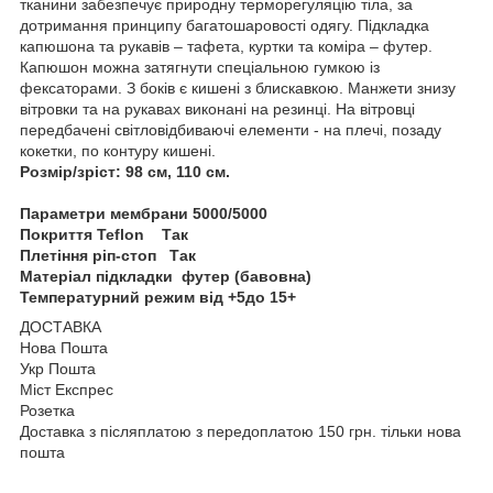
тканини забезпечує природну терморегуляцію тіла, за
дотримання принципу багатошаровості одягу. Підкладка
капюшона та рукавів – тафета, куртки та коміра – футер.
Капюшон можна затягнути спеціальною гумкою із
фексаторами. З боків є кишені з блискавкою. Манжети знизу
вітровки та на рукавах виконані на резинці. На вітровці
передбачені світловідбиваючі елементи - на плечі, позаду
кокетки, по контуру кишені.
Розмір/зріст: 98 см, 110 см.
Параметри мембрани 5000/5000
Покриття Teflon Так
Плетіння ріп-стоп Так
Матеріал підкладки футер (бавовна)
Температурний режим від +5до 15+
ДОСТАВКА
Нова Пошта
Укр Пошта
Міст Експрес
Розетка
Доставка з післяплатою з передоплатою 150 грн. тільки нова
пошта