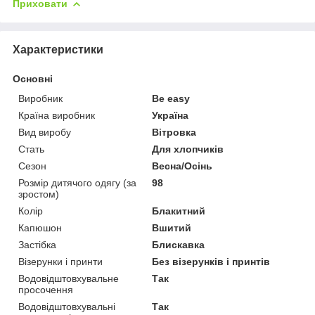
Приховати
Характеристики
Основні
Виробник
Be easy
Країна виробник
Україна
Вид виробу
Вітровка
Стать
Для хлопчиків
Сезон
Весна/Осінь
Розмір дитячого одягу (за
98
зростом)
Колір
Блакитний
Капюшон
Вшитий
Застібка
Блискавка
Візерунки і принти
Без візерунків і принтів
Водовідштовхувальне
Так
просочення
Водовідштовхувальні
Так