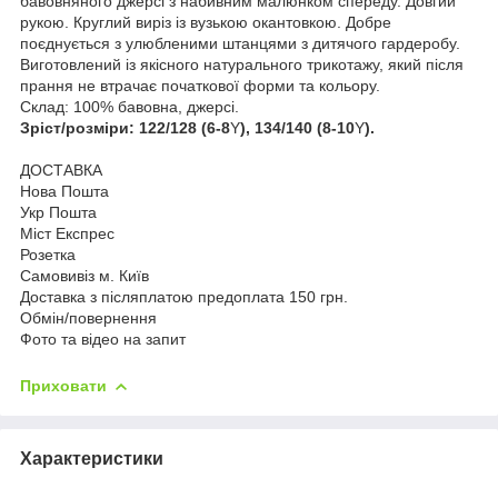
бавовняного джерсі з набивним малюнком спереду. Довгий
рукою. Круглий виріз із вузькою окантовкою. Добре
поєднується з улюбленими штанцями з дитячого гардеробу.
Виготовлений із якісного натурального трикотажу, який після
прання не втрачає початкової форми та кольору.
Склад: 100% бавовна, джерсі.
Зріст/розміри: 122/128 (6-8
Y
), 134/140 (8-10
Y
).
ДОСТАВКА
Нова Пошта
Укр Пошта
Міст Експрес
Розетка
Самовивіз м. Київ
Доставка з післяплатою предоплата 150 грн.
Обмін/повернення
Фото та відео на запит
Приховати
Характеристики