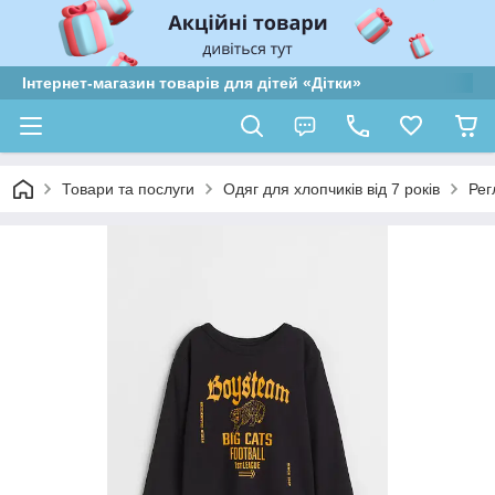
Інтернет-магазин товарів для дітей «Дітки»
Товари та послуги
Одяг для хлопчиків від 7 років
Рег