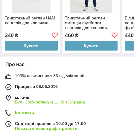
Трикотажний реглан H&M
Трикотажний реглан
Біли
лонгслів для хлопчика
емітація футболки
лонг
лонгслів для хлопчика
футб
Idexe 134/140 (9-10Y)
рука
340
460
440
₴
₴
Купити
Купити
Про нас
100% позитивних з 36 відгуків за рік
Працює з 06.06.2016
м. Київ
Вул. Срібнокільська 1, Київ, Україна
Контакти
Сьогодні працює з 10:00 до 17:00
Показати весь графік роботи