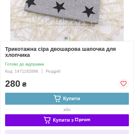
Трикотажна сіра двошарова шапочка для
хлопчика
Готово до відправки
Код: 1471182886
Роздріб
280
₴
Купити
або
Купити з