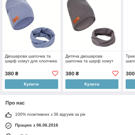
Двошарова шапочка та
Дитяча двошарова
Три
шарф хомут для хлопчика
шапочка та шарф хомут
шапо
380
380
300
₴
₴
Купити
Купити
Про нас
100% позитивних з 36 відгуків за рік
Працює з 06.06.2016