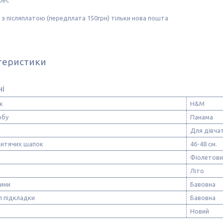
рес
з післяплатою (передплата 150грн) тільки нова пошта
теристики
ні
к
H&M
обу
Панама
Для дівча
дитячих шапок
46-48 см.
Фіолетови
Літо
нини
Бавовна
л підкладки
Бавовна
Новий