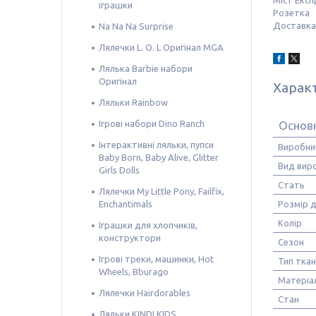
Міст Експ
іграшки
Розетка
Доставка 
Na Na Na Surprise
Лялечки L. O. L Оригінал MGA
Лялька Barbie набори
Оригінал
Харак
Ляльки Rainbow
Ігрові набори Dino Ranch
Основ
Інтерактивні ляльки, пупси
Виробни
Baby Born, Baby Alive, Glitter
Вид вир
Girls Dolls
Стать
Лялечки My Little Pony, Failfix,
Enchantimals
Розмір 
Колір
Іграшки для хлопчиків,
конструктори
Сезон
Ігрові треки, машинки, Hot
Тип тка
Wheels, Bburago
Матеріа
Лялечки Hairdorables
Стан
Ляльки KINDI KIDS