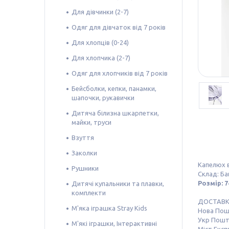
Для дівчинки (2-7)
Одяг для дівчаток від 7 років
Для хлопців (0-24)
Для хлопчика (2-7)
Одяг для хлопчиків від 7 років
Бейсболки, кепки, панамки,
шапочки, рукавички
Дитяча білизна шкарпетки,
майки, труси
Взуття
Заколки
Капелюх в
Рушники
Склад: Б
Розмір: 7
Дитячі купальники та плавки,
комплекти
ДОСТАВ
М'яка іграшка Stray Kids
Нова По
Укр Пош
М'які іграшки, Інтерактивні