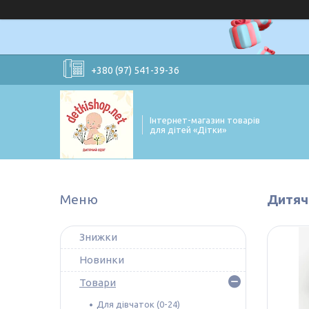
+380 (97) 541-39-36
Інтернет-магазин товарів
для дітей «Дітки»
Дитяча
Знижки
Новинки
Товари
Для дівчаток (0-24)