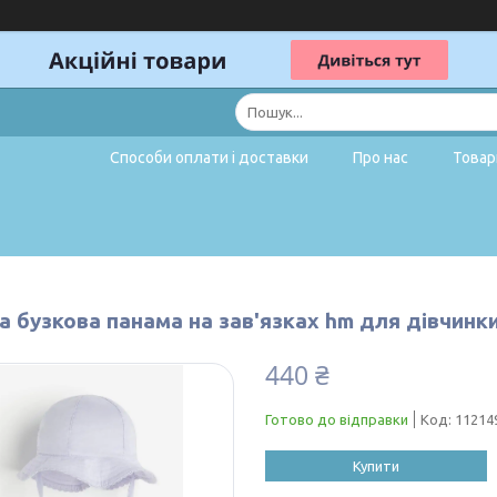
Способи оплати і доставки
Про нас
Товар
 бузкова панама на зав'язках hm для дівчинки
440 ₴
Готово до відправки
Код:
11214
Купити