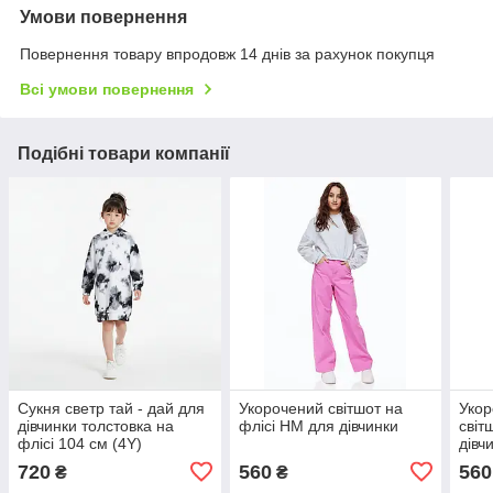
Умови повернення
Повернення товару впродовж 14 днів за рахунок покупця
Всі умови повернення
Подібні товари компанії
Сукня светр тай - дай для
Укорочений світшот на
Укор
дівчинки толстовка на
флісі НМ для дівчинки
світ
флісі 104 см (4Y)
дівч
12Y)
720
560
560
₴
₴