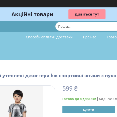
Способи оплати і доставки
Про нас
Товар
 утеплені джоггери hm спортивні штани з пухо
599 ₴
Готово до відправки
Код:
74353
Купити