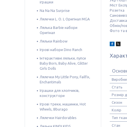
Укр Пош
іграшки
Міст Експ
Розетка
Na Na Na Surprise
Самовивіз
Лялечки L. O. L Оригінал MGA
Доставка
Обмін/по
Лялька Barbie набори
Фото та в
Оригінал
Ляльки Rainbow
Ігрові набори Dino Ranch
Харак
Інтерактивні ляльки, пупси
Baby Born, Baby Alive, Glitter
Girls Dolls
Основн
Лялечки My Little Pony, Failfix,
Виробни
Enchantimals
Стать
Іграшки для хлопчиків,
Розмір д
конструктори
Сезон
Ігрові треки, машинки, Hot
Wheels, Bburago
Колір
Лялечки Hairdorables
Тип тка
Стан
Ляльки KINDI KIDS