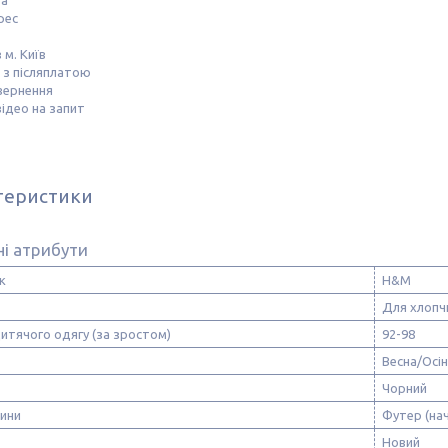
та
рес
 м. Київ
 з післяплатою
вернення
ідео на запит
теристики
і атрибути
к
H&M
Для хлопч
итячого одягу (за зростом)
92-98
Весна/Осі
Чорний
нини
Футер (нач
Новий