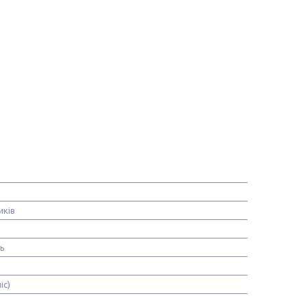
иків
нь
іс)