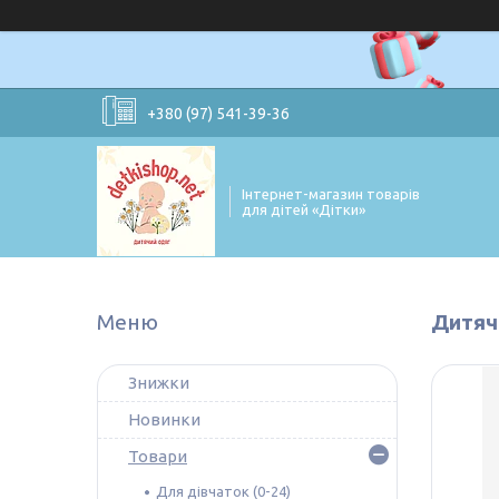
+380 (97) 541-39-36
Інтернет-магазин товарів
для дітей «Дітки»
Дитячі
Знижки
Новинки
Товари
Для дівчаток (0-24)