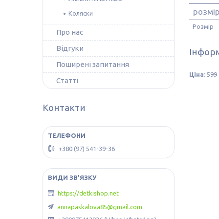
розмі
Коляски
Розмір
Про нас
Відгуки
Інформ
Поширені запитання
Ціна:
599 
Статті
Контакти
+380 (97) 541-39-36
https://detkishop.net
annapaskalova85@gmail.com