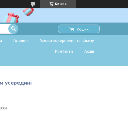
Кошик
Кошик
и
Головна
Умови повернення та обміну
Контакти
Акція
м усередині
0004