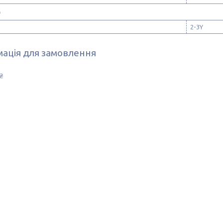
р
2-3Y
ація для замовлення
₴