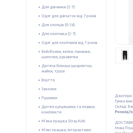
Для дівчинки (2-7)
Одяг для дівчаток від 7 років
Для хлопців (0-24)
Для хлопчика (2-7)
Одяг для хлопчиків від 7 років
Бейсболки, кепки, панамки,
шапочки, рукавички
Дитяча білизна шкарпетки,
майки, труси
Взуття
Заколки
Джоґери з
Рушники
Гумка вни
Склад: Ба
Дитячі купальники та плавки,
Розмір/зрі
комплекти
М'яка іграшка Stray Kids
ДОСТАВ
Нова По
М'які іграшки, Інтерактивні