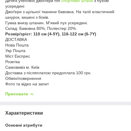
Дитячі утеплені джоггери hm
спортивні штани
з пухом
усередині
Джоґери з щільної тканини бавовна. На талії еластичний
шнурок, кишені з боків.
Гумка внизу штанин. М'який пух усередині.
Склад: Бавовна 80%, Поліестер 20%.
Розмір/зріст: 110 см (4-5Y), 116-122 см (6-7Y)
ДОСТАВКА
Нова Пошта
Укр Пошта
Міст Експрес
Розетка
Самовивіз м. Київ
Доставка з післяплатою предоплата 100 грн.
Обмін/повернення
Фото та відео на запит
Приховати
Характеристики
Основні атрибути