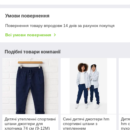
Умови повернення
Повернення товару впродовж 14 днів за рахунок покупця
Всі умови повернення
Подібні товари компанії
Дитячі утепленні спортивні
Сині дитячі джоггери hm
Дитя
штани джоггери для
спортивні штани з
hm с
хлопчика 74 см (9-12М)
утепленнем
пухо