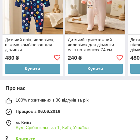
Дитячий сліп, чоловічок,
Дитячий трикотажний
Дитя
піжама комбінезон для
чоловічок для дівчинки
піжа
дівчинки
сліп на кнопках 74 см
дівч
18M)
480
240
480
₴
₴
Купити
Купити
Про нас
100% позитивних з 36 відгуків за рік
Працює з 06.06.2016
м. Київ
Вул. Срібнокільська 1, Київ, Україна
Контакти