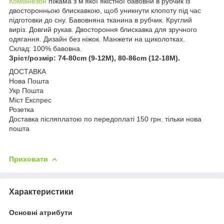
Комбінезон
піжама з м’якої якістної бавовни в рубчик із
двосторонньою блискавкою, щоб уникнути клопоту під час
підготовки до сну. Бавовняна тканина в рубчик. Круглий
виріз. Довгий рукав. Двостороння блискавка для зручного
одягання. Дизайн без ніжок. Манжети на щиколотках.
Склад: 100% бавовна.
Зріст/розмір: 74-80cm (9-12M), 80-86cm (12-18M)
.
ДОСТАВКА
Нова Пошта
Укр Пошта
Міст Експрес
Розетка
Доставка післяплатою по передоплаті 150 грн. тільки нова
пошта
Приховати
Характеристики
Основні атрибути