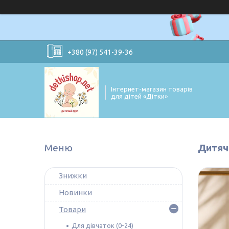
+380 (97) 541-39-36
Інтернет-магазин товарів
для дітей «Дітки»
Дитяч
Знижки
Новинки
Товари
Для дівчаток (0-24)