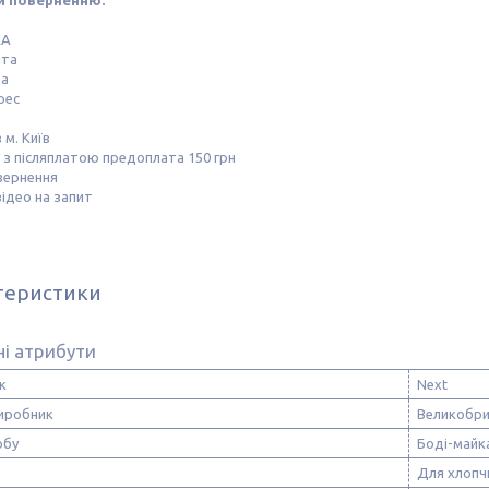
и поверненню.
КА
шта
та
рес
 м. Київ
з післяплатою предоплата 150 грн
вернення
ідео на запит
теристики
і атрибути
к
Next
виробник
Великобри
обу
Боді-майк
Для хлопч