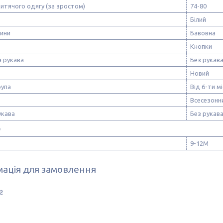
итячого одягу (за зростом)
74-80
Білий
нини
Бавовна
Кнопки
 рукава
Без рукав
Новий
рупа
Від 6-ти мі
Всесезонн
укава
Без рукав
р
9-12M
ація для замовлення
₴