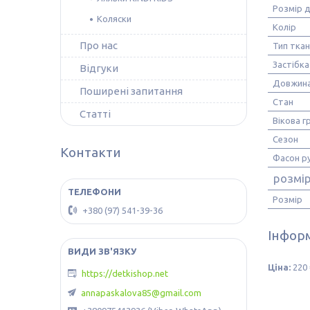
Розмір д
Коляски
Колір
Про нас
Тип тка
Застібка
Відгуки
Довжина
Поширені запитання
Стан
Статті
Вікова г
Сезон
Контакти
Фасон р
розмі
Розмір
+380 (97) 541-39-36
Інформ
Ціна:
220 
https://detkishop.net
annapaskalova85@gmail.com