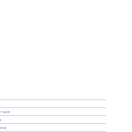
танія
а
иків