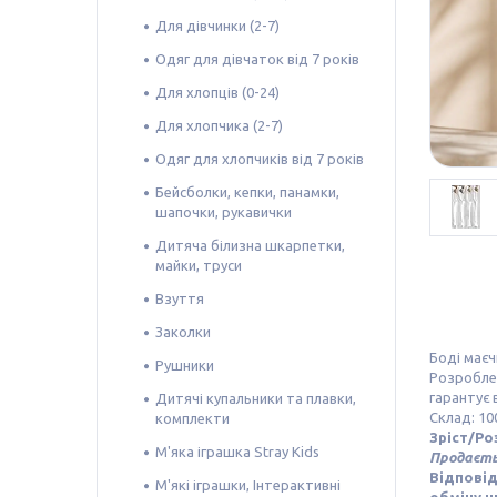
Для дівчинки (2-7)
Одяг для дівчаток від 7 років
Для хлопців (0-24)
Для хлопчика (2-7)
Одяг для хлопчиків від 7 років
Бейсболки, кепки, панамки,
шапочки, рукавички
Дитяча білизна шкарпетки,
майки, труси
Взуття
Заколки
Боді маєч
Рушники
Розроблен
гарантує 
Дитячі купальники та плавки,
Склад: 10
комплекти
Зріст/Роз
М'яка іграшка Stray Kids
Продаєтьс
Відповід
М'які іграшки, Інтерактивні