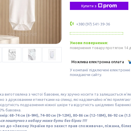
Купити з
+380 (97) 541-39-36
повернення товару протягом 14 
У компанії підключені електронні
покидаючи сайту.
ка виготовлена з чистої бавовни, яку зручно носити та залишається м’як
о з друкованими етикетками на спинці, які надзвичайно м’які прилягают
відсутність подразнення ніжної шкіри та відсутність шкідливих барвникі
0% бавовна.
мір: 68-74 см (6-9M), 74-80 см (9-12M), 80-86 см (12-18M), 86-92 см (1.5-
я поштучно з набору може бути без бірки !!!!
но до «Закону України про захист прав споживача», піжама, білиз