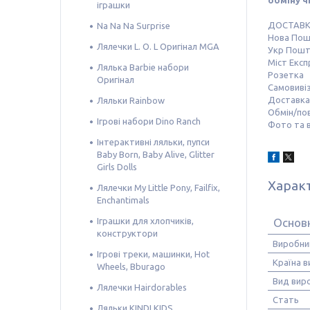
обміну ч
іграшки
ДОСТАВ
Na Na Na Surprise
Нова По
Лялечки L. O. L Оригінал MGA
Укр Пош
Міст Експ
Лялька Barbie набори
Розетка
Оригінал
Самовивіз
Доставка 
Ляльки Rainbow
Обмін/по
Ігрові набори Dino Ranch
Фото та в
Інтерактивні ляльки, пупси
Baby Born, Baby Alive, Glitter
Girls Dolls
Харак
Лялечки My Little Pony, Failfix,
Enchantimals
Іграшки для хлопчиків,
Основн
конструктори
Виробни
Ігрові треки, машинки, Hot
Країна 
Wheels, Bburago
Вид вир
Лялечки Hairdorables
Стать
Ляльки KINDI KIDS