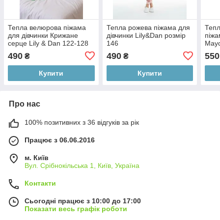
Тепла велюрова піжама
Тепла рожева піжама для
Теп
для дівчинки Крижане
дівчинки Lily&Dan розмір
піжа
серце Lily & Dan 122-128
146
Маус
(6-8Y)
(5-6
490
490
550
₴
₴
Купити
Купити
Про нас
100% позитивних з 36 відгуків за рік
Працює з 06.06.2016
м. Київ
Вул. Срібнокільська 1, Київ, Україна
Контакти
Сьогодні працює з 10:00 до 17:00
Показати весь графік роботи