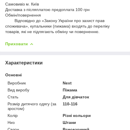
Самовивіз м. Київ
Доставка з післяплатою предоплата 100 грн
Обмін/повернення
Відповідно до «Закону України про захист прав
споживача», купальники (пижама) входять до переліку
товарів, які не підлягають обміну чи поверненню.
Приховати
Характеристики
Основні
Виробник
Next
Вид виробу
Піжама
Стать
Для дівчаток
Розмір дитячого одягу (за
110-116
зростом)
Колір
Різні кольори
Низ
Штани
Сезон
Всесезонний