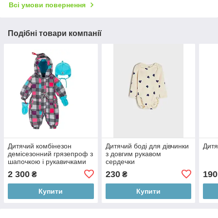
Всі умови повернення
Подібні товари компанії
Дитячий комбінезон
Дитячий боді для дівчинки
Дитя
демісезонний грязепроф з
з довгим рукавом
шапочкою і рукавичками
сердечки
для дівчинки Deux Par
2 300
230
190
₴
₴
Deux
Купити
Купити