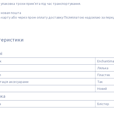
 упаковка трохи прим'ята під час транспортування.
 новая пошта
 карту або через пром оплату доставку Післяплатою надсилаю за пере
теристики
ні
к
Enchantima
Лялька
л
Пластик
тація аксесуарами
Так
Новий
вка
а
Блістер