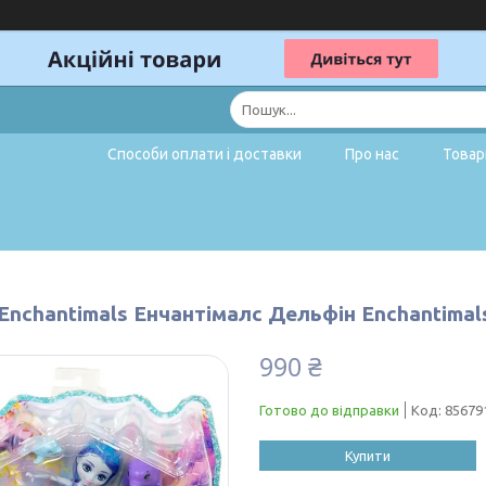
Способи оплати і доставки
Про нас
Товар
Enchantimals Енчантімалс Дельфін Enchantimals
990 ₴
Готово до відправки
Код:
85679
Купити