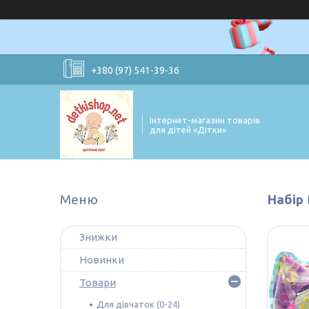
+380 (97) 541-39-36
Інтернет-магазин товарів
для дітей «Дітки»
Набір 
Знижки
Новинки
Товари
Для дівчаток (0-24)