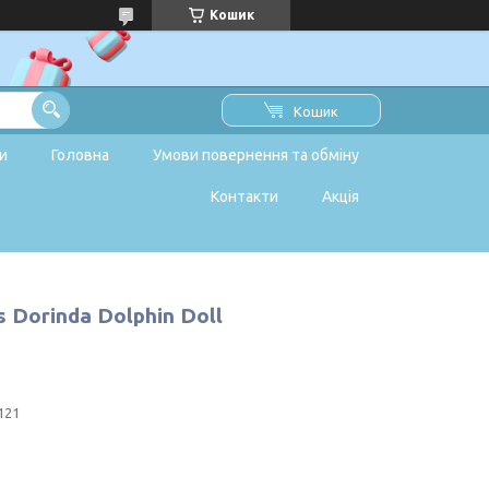
Кошик
Кошик
и
Головна
Умови повернення та обміну
Контакти
Акція
 Dorinda Dolphin Doll
121