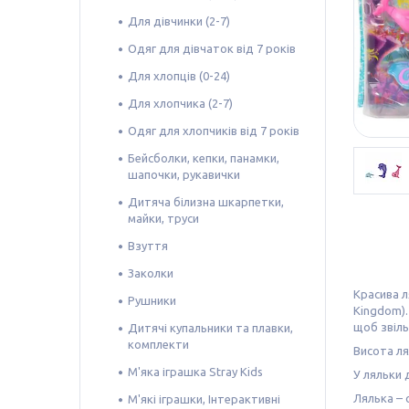
Для дівчинки (2-7)
Одяг для дівчаток від 7 років
Для хлопців (0-24)
Для хлопчика (2-7)
Одяг для хлопчиків від 7 років
Бейсболки, кепки, панамки,
шапочки, рукавички
Дитяча білизна шкарпетки,
майки, труси
Взуття
Заколки
Красива л
Рушники
Kingdom).
щоб звіль
Дитячі купальники та плавки,
комплекти
Висота ля
М'яка іграшка Stray Kids
У ляльки 
Лялька – 
М'які іграшки, Інтерактивні