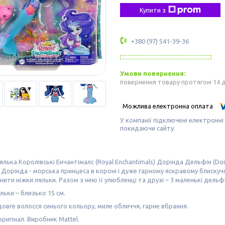
Купити з
+380 (97) 541-39-36
повернення товару протягом 14 
У компанії підключені електронні
покидаючи сайту.
ялька Королівські Енчантімалс (Royal Enchantimals) Дорінда Дельфін (Dor
 Дорінда - морська принцеса в короні і дуже гарному яскравому блискучо
нити ніжки ляльки. Разом з нею її улюбленці та друзі – 3 маленькі дельфі
льки – близько 15 см.
довге волосся синього кольору, миле обличчя, гарне вбрання.
оригінал. Виробник Mattel.