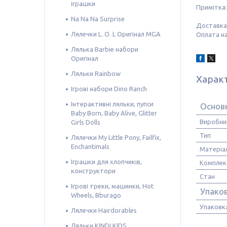
іграшки
Примітка:
Na Na Na Surprise
Доставка
Лялечки L. O. L Оригінал MGA
Оплата на
Лялька Barbie набори
Оригінал
Ляльки Rainbow
Харак
Ігрові набори Dino Ranch
Інтерактивні ляльки, пупси
Основ
Baby Born, Baby Alive, Glitter
Виробни
Girls Dolls
Тип
Лялечки My Little Pony, Failfix,
Enchantimals
Матеріа
Іграшки для хлопчиків,
Комплек
конструктори
Стан
Ігрові треки, машинки, Hot
Упако
Wheels, Bburago
Упаковк
Лялечки Hairdorables
Ляльки KINDI KIDS