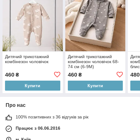
Дитячий трикотажний
Дитячий трикотажний
Дитя
комбінезон чоловічок
комбінезон чоловічок 68-
комб
74 см (6-9M)
блис
460
460
480
₴
₴
Купити
Купити
Про нас
100% позитивних з 36 відгуків за рік
Працює з 06.06.2016
м. Київ