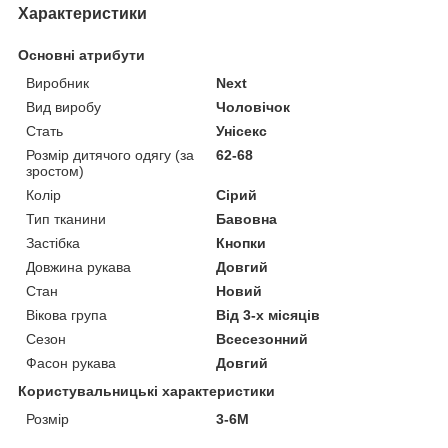
Характеристики
Основні атрибути
Виробник
Next
Вид виробу
Чоловічок
Стать
Унісекс
Розмір дитячого одягу (за
62-68
зростом)
Колір
Сірий
Тип тканини
Бавовна
Застібка
Кнопки
Довжина рукава
Довгий
Стан
Новий
Вікова група
Від 3-х місяців
Сезон
Всесезонний
Фасон рукава
Довгий
Користувальницькі характеристики
Розмір
3-6М