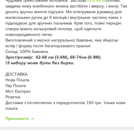
Чудовий трикотажний чоловічок. Застібає
ться на кн
опочки,
завдяки чому комбінезон можна застібати і зверху, і знизу. Так
досить зручно міняти підгузок. Ми інтегрували рукавиці для
малюсіньких ручок до 6 місяців і внутрішню частину ніжок з
підкладкою для зручних пальчиків. Крім того, повні передні
отвори мають кольоровий поппер, щоб одягнути
новонародженого легко.
Виготовлений з якісної натуральної бавовни, яка зберігає
колір і форму після багаторазового прання.
Склад: 100% бавовна.
Зріст/розмір: 62-68 см (3-6M), 68-74см (6-9M).
!З набору може бути без бирки.
ДОСТАВКА
Нова Пошта
Укр Пошта
Міст Експрес
Розетка
Доставка з післяплатою з передоплатою 150 грн. тільки нова
пошта
Приховати