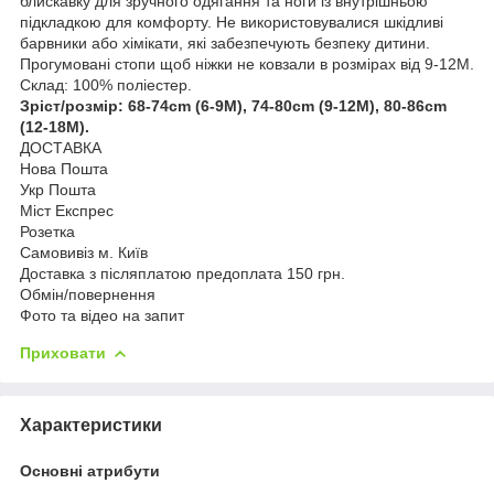
блискавку для зручного одягання та ноги із внутрішньою
підкладкою для комфорту. Не використовувалися шкідливі
барвники або хімікати, які забезпечують безпеку дитини.
Прогумовані стопи щоб ніжки не ковзали в розмірах від 9-12М.
Склад: 100% поліестер.
Зріст/розмір: 68-74cm (6-9M), 74-80cm (9-12M), 80-86cm
(12-18M).
ДОСТАВКА
Нова Пошта
Укр Пошта
Міст Експрес
Розетка
Самовивіз м. Київ
Доставка з післяплатою предоплата 150 грн.
Обмін/повернення
Фото та відео на запит
Приховати
Характеристики
Основні атрибути