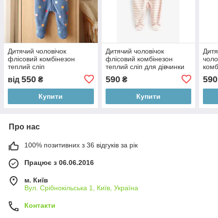
Дитячий чоловічок
Дитячий чоловічок
Дитя
флісовий комбінезон
флісовий комбінезон
чоло
теплий сліп
теплий сліп для дівчинки
комб
74-80 см (9-12М)
550
590
590
від
₴
₴
Купити
Купити
Про нас
100% позитивних з 36 відгуків за рік
Працює з 06.06.2016
м. Київ
Вул. Срібнокільська 1, Київ, Україна
Контакти