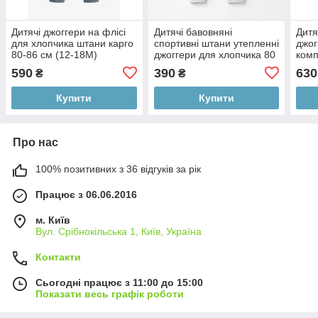
Дитячі джоггери на флісі
Дитячі бавовняні
Дитя
для хлопчика штани карго
спортивні штани утепленні
джог
80-86 см (12-18М)
джоггери для хлопчика 80
комп
см (12-18М)
74 с
590
390
630
₴
₴
Купити
Купити
Про нас
100% позитивних з 36 відгуків за рік
Працює з 06.06.2016
м. Київ
Вул. Срібнокільська 1, Київ, Україна
Контакти
Сьогодні працює з 11:00 до 15:00
Показати весь графік роботи