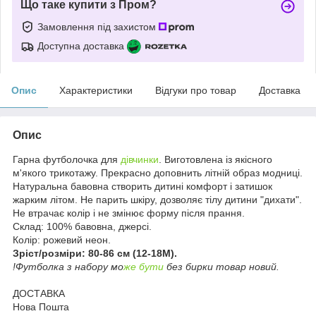
Що таке купити з Пром?
Замовлення під захистом
Доступна доставка
Опис
Характеристики
Відгуки про товар
Доставка
Опис
Гарна футболочка для
дівчинки
. Виготовлена із якісного
м'якого трикотажу. Прекрасно доповнить літній образ модниці.
Натуральна бавовна створить дитині комфорт і затишок
жарким літом. Не парить шкіру, дозволяє тілу дитини "дихати".
Не втрачає колір і не змінює форму після прання.
Склад: 100% бавовна, джерсі.
Колір: рожевий неон.
Зріст/розміри: 80-86 см (12-18M)
.
!Футболка з набору мо
же бути
без бирки товар новий.
ДОСТАВКА
Нова Пошта