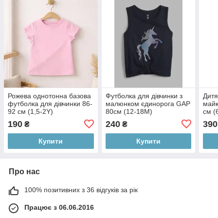
Рожева однотонна базова
Футболка для дівчинки з
Дитя
футболка для дівчинки 86-
малюнком єдинорога GAP
майк
92 см (1,5-2Y)
80см (12-18М)
см (
190
240
390
₴
₴
Купити
Купити
Про нас
100% позитивних з 36 відгуків за рік
Працює з 06.06.2016