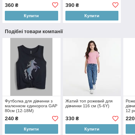
360
390
₴
₴
Купити
Купити
Подібні товари компанії
Футболка для дівчинки з
Жатий топ рожевий для
Роже
малюнком єдинорога GAP
дівчинки 116 см (5-6Y)
дівч
80см (12-18М)
12 р
240
330
220
₴
₴
Купити
Купити