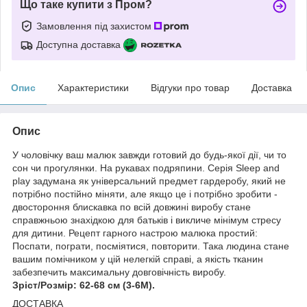
Що таке купити з Пром?
Замовлення під захистом
Доступна доставка
Опис
Характеристики
Відгуки про товар
Доставка
Опис
У чоловічку ваш малюк завжди готовий до будь-якої дії, чи то
сон чи прогулянки. На рукавах подряпини. Серія Sleep and
play задумана як універсальний предмет гардеробу, який не
потрібно постійно міняти, але якщо це і потрібно зробити -
двостороння блискавка по всій довжині виробу стане
справжньою знахідкою для батьків і викличе мінімум стресу
для дитини. Рецепт гарного настрою малюка простий:
Поспати, пограти, посміятися, повторити. Така людина стане
вашим помічником у цій нелегкій справі, а якість тканин
забезпечить максимальну довговічність виробу.
Зріст/Розмір: 62-68 см (3-6M).
ДОСТАВКА