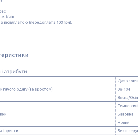
та
рес
 м. Київ
з післяплатою (передоплата 100 грн).
теристики
і атрибути
Для хлопч
итячого одягу (за зростом)
98-104
Весна/Осі
Темно-син
нини
Бавовна
Новий
и і принти
Без візерун