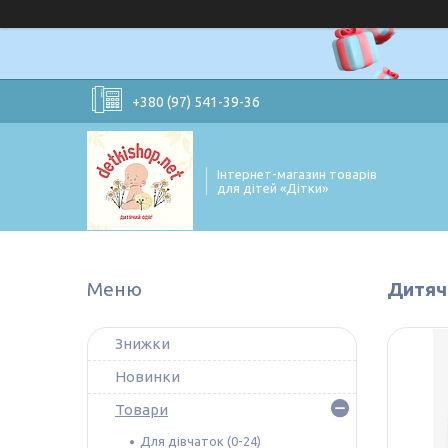
+380 (97) 541-39-36
Інтернет-магазин товарів
для дітей «Дітки»
Дитяч
Знижки
Новинки
Товари
Для дівчаток (0-24)