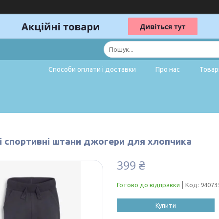
Способи оплати і доставки
Про нас
Товар
і спортивні штани джогери для хлопчика
399 ₴
Готово до відправки
Код:
94073
Купити