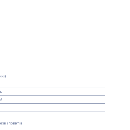
иків
нь
ій
ків і принтів