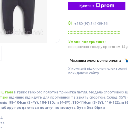
Купити з
+380 (97) 541-39-36
повернення товару протягом 14 
У компанії підключені електронні
покидаючи сайту.
і штани
з трикотажного полотна тринитка петля. Модель спортивних штан
тани
відмінно підійдуть для прогулянок та занять спортом. Склад: 95% 
мір: 98-104cm (3-4Y), 104-110cm (4-5Y), 110-116cm (5-6Y), 116-122cm (6
 набору продаються поштучно можуть бути без бірки
КА
шта