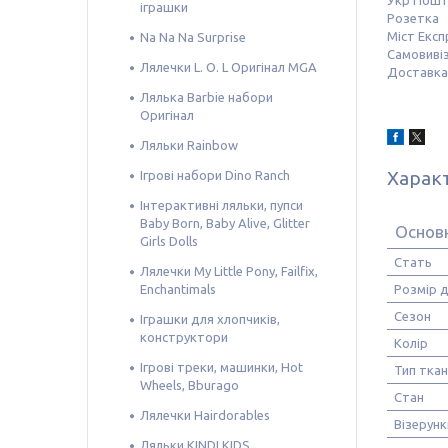
Укр Пош
іграшки
Розетка
Міст Експ
Na Na Na Surprise
Самовивіз
Лялечки L. O. L Оригінал MGA
Доставка 
Лялька Barbie набори
Оригінал
Ляльки Rainbow
Харак
Ігрові набори Dino Ranch
Інтерактивні ляльки, пупси
Baby Born, Baby Alive, Glitter
Основн
Girls Dolls
Стать
Лялечки My Little Pony, Failfix,
Enchantimals
Розмір д
Сезон
Іграшки для хлопчиків,
конструктори
Колір
Ігрові треки, машинки, Hot
Тип тка
Wheels, Bburago
Стан
Лялечки Hairdorables
Візерунк
Ляльки KINDI KIDS