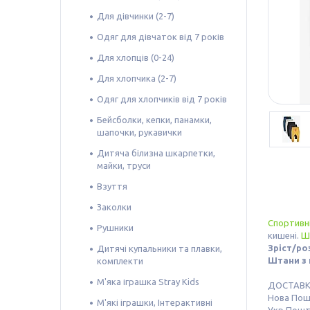
Для дівчинки (2-7)
Одяг для дівчаток від 7 років
Для хлопців (0-24)
Для хлопчика (2-7)
Одяг для хлопчиків від 7 років
Бейсболки, кепки, панамки,
шапочки, рукавички
Дитяча білизна шкарпетки,
майки, труси
Взуття
Заколки
Спортивн
Рушники
кишені.
Ш
Зріст/роз
Дитячі купальники та плавки,
Штани з
комплекти
М'яка іграшка Stray Kids
ДОСТАВ
Нова По
М'які іграшки, Інтерактивні