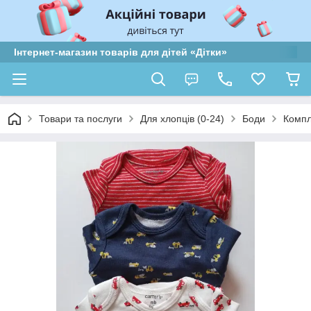
Інтернет-магазин товарів для дітей «Дітки»
Товари та послуги
Для хлопців (0-24)
Боди
Компл