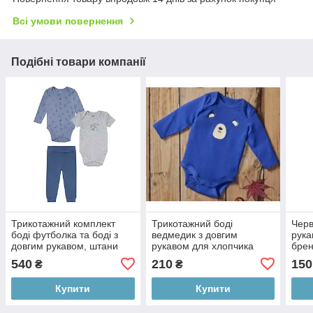
Всі умови повернення
Подібні товари компанії
Трикотажний комплект
Трикотажний боді
Черв
боді футболка та боді з
ведмедик з довгим
рука
довгим рукавом, штани
рукавом для хлопчика
брен
для хлопчика Lupilu
Lupilu 74/80 см (6-12М)
540
210
150
₴
₴
Купити
Купити