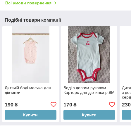
Всі умови повернення
Подібні товари компанії
Дитячій боді маєчка для
Боді з довгим рукавом
Дитя
дівчинки
Картерс для дівчинки р.9М
з до
серд
190
170
230
₴
₴
Купити
Купити