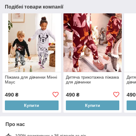
Подібні товари компанії
Піжама для дівчинки Мінні
Дитяча трикотажна піжама
Дитя
Маус
для дівчинки
дівч
490
490
490
₴
₴
Купити
Купити
Про нас
100% позитивних з 36 відгуків за рік