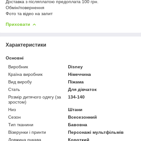
Доставка з післяплатою предоплата 100 грн.
Обмін/повернення
Фото та відео на запит
Приховати
Характеристики
Основні
Виробник
Disney
Країна виробник
Німеччина
Вид виробу
Піжама
Стать
Для дівчаток
Розмір дитячого одягу (за
134-140
зростом)
Низ
Штани
Сезон
Всесезонний
Тип тканини
Бавовна
Візерунки і принти
Персонажі мультфільмів
Довжина рукава
Короткий