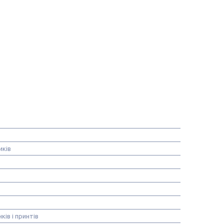
иків
ків і принтів