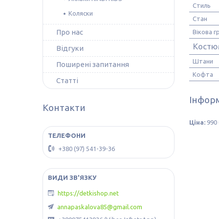
Стиль
Коляски
Стан
Про нас
Вікова г
Костю
Відгуки
Штани
Поширені запитання
Кофта
Статті
Інформ
Контакти
Ціна:
990 
+380 (97) 541-39-36
https://detkishop.net
annapaskalova85@gmail.com