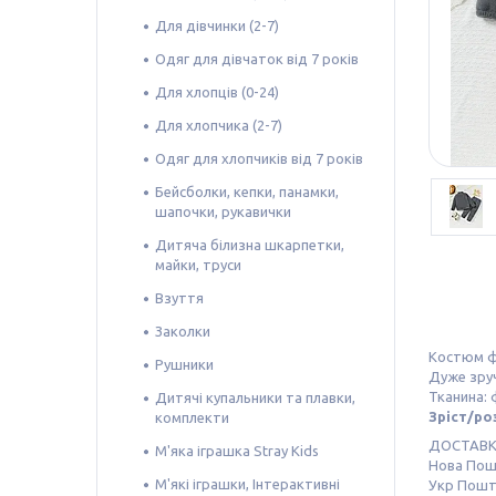
Для дівчинки (2-7)
Одяг для дівчаток від 7 років
Для хлопців (0-24)
Для хлопчика (2-7)
Одяг для хлопчиків від 7 років
Бейсболки, кепки, панамки,
шапочки, рукавички
Дитяча білизна шкарпетки,
майки, труси
Взуття
Заколки
Костюм фл
Рушники
Дуже зруч
Тканина: 
Дитячі купальники та плавки,
Зріст/роз
комплекти
ДОСТАВ
М'яка іграшка Stray Kids
Нова По
М'які іграшки, Інтерактивні
Укр Пош