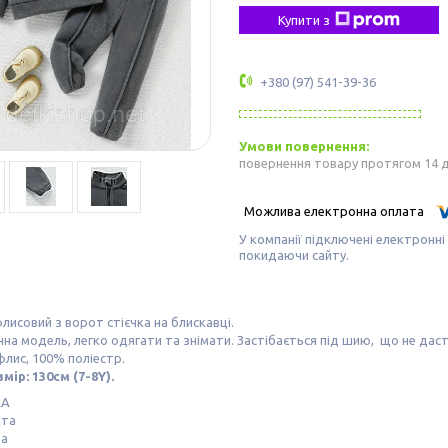
Купити з
+380 (97) 541-39-36
повернення товару протягом 14 
У компанії підключені електронні
покидаючи сайту.
исовий з ворот стієчка на блискавці.
на модель, легко одягати та знімати. Застібається під шию, що не даст
флис, 100% поліестр.
мір: 130см (7-8Y).
КА
шта
та