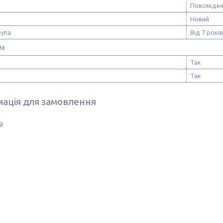
Повсякден
Новий
рупа
Від 7 років
м
Так
Так
ація для замовлення
₴