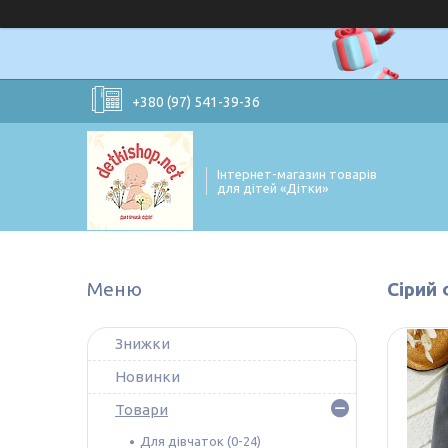
+380 (97) 541-39-36
Інтернет-магазин товарів
для дітей «Дітки»
Сірий
Знижки
Новинки
Товари
Для дівчаток (0-24)