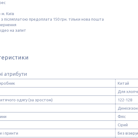
рес
 м. Київ
з післяплатою предоплата 150 грн. тільки нова пошта
вернення
ідео на запит
теристики
і атрибути
виробник
Китай
Для хлопч
итячого одягу (за зростом)
122-128
Демісезон
нини
Фліс
Сірий
и і принти
Без візерун