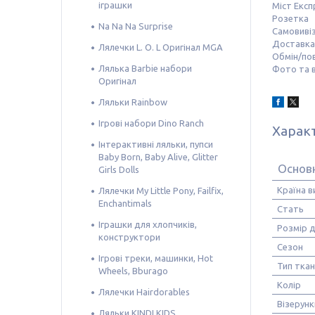
іграшки
Міст Експ
Розетка
Na Na Na Surprise
Самовивіз
Доставка 
Лялечки L. O. L Оригінал MGA
Обмін/по
Лялька Barbie набори
Фото та в
Оригінал
Ляльки Rainbow
Ігрові набори Dino Ranch
Харак
Інтерактивні ляльки, пупси
Baby Born, Baby Alive, Glitter
Основн
Girls Dolls
Країна 
Лялечки My Little Pony, Failfix,
Enchantimals
Стать
Іграшки для хлопчиків,
Розмір д
конструктори
Сезон
Ігрові треки, машинки, Hot
Тип тка
Wheels, Bburago
Колір
Лялечки Hairdorables
Візерунк
Ляльки KINDI KIDS