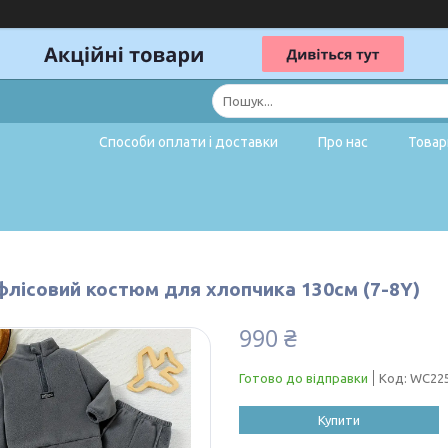
Способи оплати і доставки
Про нас
Товар
 флісовий костюм для хлопчика 130см (7-8Y)
990 ₴
Готово до відправки
Код:
WC22
Купити