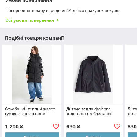
Умови повернення
Повернення товару впродовж 14 днів за рахунок покупця
Всі умови повернення
Подібні товари компанії
Стьобаний теплий жилет
Дитяча тепла флісова
Дитя
куртка з капюшоном
толстовка на блискавці
толс
1 200
630
630
₴
₴