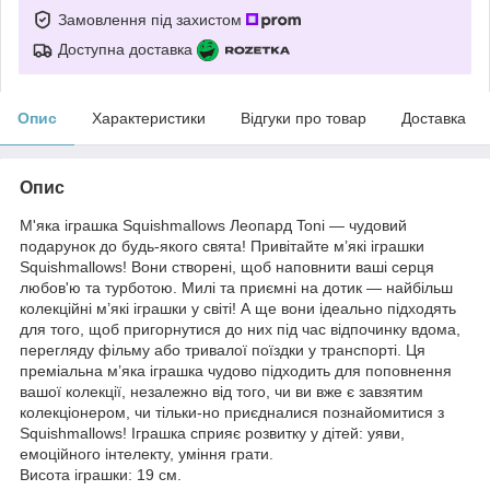
Замовлення під захистом
Доступна доставка
Опис
Характеристики
Відгуки про товар
Доставка
Опис
М'яка іграшка Squishmallows Леопард Toni — чудовий
подарунок до будь-якого свята! Привітайте м’які іграшки
Squishmallows! Вони створені, щоб наповнити ваші серця
любов'ю та турботою. Милі та приємні на дотик — найбільш
колекційні м’які іграшки у світі! А ще вони ідеально підходять
для того, щоб пригорнутися до них під час відпочинку вдома,
перегляду фільму або тривалої поїздки у транспорті. Ця
преміальна м’яка іграшка чудово підходить для поповнення
вашої колекції, незалежно від того, чи ви вже є завзятим
колекціонером, чи тільки-но приєдналися познайомитися з
Squishmallows! Іграшка сприяє розвитку у дітей: уяви,
емоційного інтелекту, уміння грати.
Висота іграшки: 19 см.