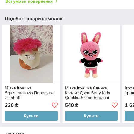
Всі умови повернення
Подібні товари компанії
М'яка іграшка
М'яка іграшка Свинка
Ігро
Squishmallows Поросятко
Кролик Двекі Stray Kids
ігра
Zinabell
Quokka Skzoo Бродячі
Діти
330
540
1 6
₴
₴
Купити
Купити