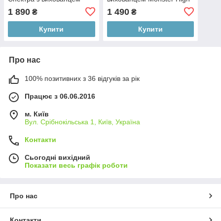
2024
Clawdeen Wolf with Pet
1 890
1 490
₴
₴
Dog Crescent Mattel
Купити
Купити
Про нас
100% позитивних з 36 відгуків за рік
Працює з 06.06.2016
м. Київ
Вул. Срібнокільська 1, Київ, Україна
Контакти
Сьогодні вихідний
Показати весь графік роботи
Про нас
Контакти