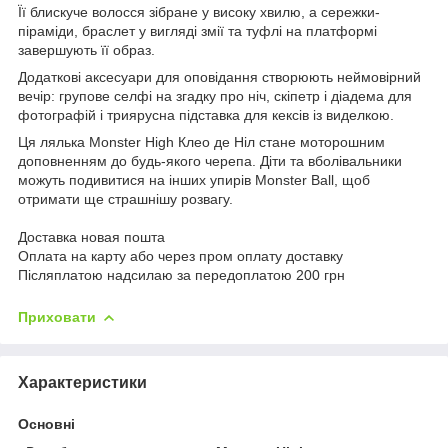
Її блискуче волосся зібране у високу хвилю, а сережки-
піраміди, браслет у вигляді змії та туфлі на платформі
завершують її образ.
Додаткові аксесуари для оповідання створюють неймовірний
вечір: групове селфі на згадку про ніч, скіпетр і діадема для
фотографій і триярусна підставка для кексів із виделкою.
Ця лялька Monster High Клео де Ніл стане моторошним
доповненням до будь-якого черепа. Діти та вболівальники
можуть подивитися на інших упирів Monster Ball, щоб
отримати ще страшнішу розвагу.
Доставка новая пошта
Оплата на карту або через пром оплату доставку
Післяплатою надсилаю за передоплатою 200 грн
Приховати
Характеристики
Основні