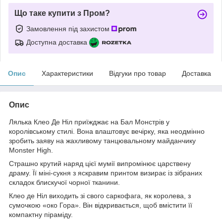
Що таке купити з Пром?
Замовлення під захистом
Доступна доставка
Опис
Характеристики
Відгуки про товар
Доставка
Опис
Лялька Клео Де Ніл приїжджає на Бал Монстрів у
королівському стилі. Вона влаштовує вечірку, яка неодмінно
зробить заяву на жахливому танцювальному майданчику
Monster High.
Страшно крутий наряд цієї мумії випромінює царствену
драму. Її міні-сукня з яскравим принтом визирає із зібраних
складок блискучої чорної тканини.
Клео де Ніл виходить зі свого саркофага, як королева, з
сумочкою «око Гора». Він відкривається, щоб вмістити її
компактну піраміду.