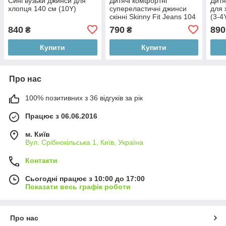
Сині вузьки джинси для
Дитячі комфортні
Дитя
хлопця 140 см (10Y)
супереластичні джинси
для 
скінні Skinny Fit Jeans 104
(3-4
см (3-4Y)
840
790
890
₴
₴
Купити
Купити
Про нас
100% позитивних з 36 відгуків за рік
Працює з 06.06.2016
м. Київ
Вул. Срібнокільська 1, Київ, Україна
Контакти
Сьогодні працює з 10:00 до 17:00
Показати весь графік роботи
Про нас