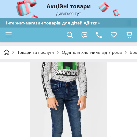
Інтернет-магазин товарів для дітей «Дітки»
Товари та послуги
Одяг для хлопчиків від 7 років
Брю