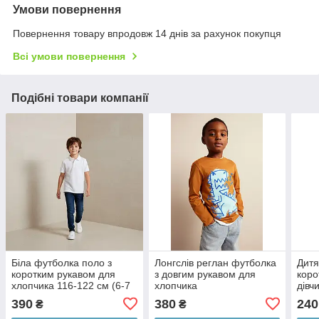
Умови повернення
Повернення товару впродовж 14 днів за рахунок покупця
Всі умови повернення
Подібні товари компанії
Біла футболка поло з
Лонгслів реглан футболка
Дитя
коротким рукавом для
з довгим рукавом для
коро
хлопчика 116-122 см (6-7
хлопчика
дівч
років)
(12-
390
380
240
₴
₴