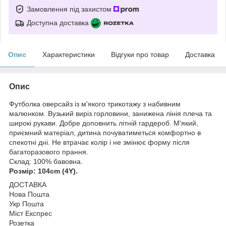
Замовлення під захистом
Доступна доставка
Опис
Характеристики
Відгуки про товар
Доставка
Опис
Футболка оверсайз із м'якого трикотажу з набивним
малюнком. Вузький виріз горловини, занижена лінія плеча та
широкі рукави. Добре доповнить літній гардероб. М'який,
приємний матеріал, дитина почуватиметься комфортно в
спекотні дні. Не втрачає колір і не змінює форму після
багаторазового прання.
Склад: 100% бавовна.
Розмір: 104cm (4Y).
ДОСТАВКА
Нова Пошта
Укр Пошта
Міст Експрес
Розетка