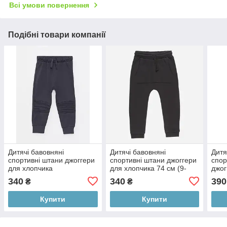
Всі умови повернення
Подібні товари компанії
Дитячі бавовняні
Дитячі бавовняні
Дитя
спортивні штани джоггери
спортивні штани джоггери
спор
для хлопчика
для хлопчика 74 см (9-
джог
12М)
см (
340
340
390
₴
₴
Купити
Купити