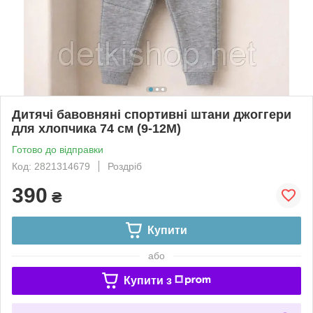
Дитячі бавовняні спортивні штани джоггери
для хлопчика 74 см (9-12М)
Готово до відправки
Код: 2821314679
Роздріб
390
₴
Купити
або
Купити з