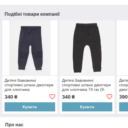
Подібні товари компанії
Дитячі бавовняні
Дитячі бавовняні
Дитя
спортивні штани джоггери
спортивні штани джоггери
спор
для хлопчика
для хлопчика 74 см (9-
джог
12М)
см (
340
340
390
₴
₴
Купити
Купити
Про нас