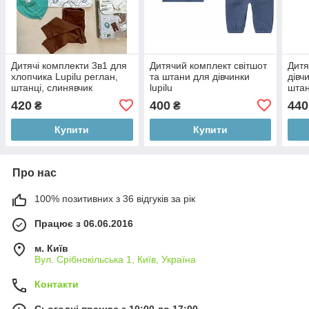
Дитячі комплекти 3в1 для
Дитячий комплект світшот
Дитя
хлопчика Lupilu реглан,
та штани для дівчинки
дівч
штанці, слинявчик
lupilu
штан
420
400
440
₴
₴
Купити
Купити
Про нас
100% позитивних з 36 відгуків за рік
Працює з 06.06.2016
м. Київ
Вул. Срібнокільська 1, Київ, Україна
Контакти
Сьогодні працює з 10:00 до 17:00