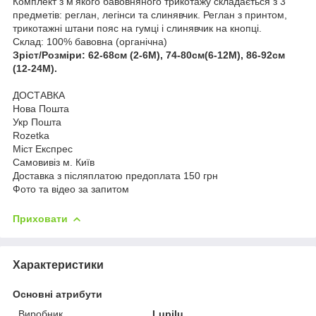
Комплект з м'якого бавовняного трикотажу складається з 3
предметів: реглан, легінси та слинявчик. Реглан з принтом,
трикотажні штани пояс на гумці і слинявчик на кнопці.
Склад: 100% бавовна (органічна)
Зріст/Розміри: 62-68см (2-6М), 74-80см(6-12М), 86-92см
(12-24М).
ДОСТАВКА
Нова Пошта
Укр Пошта
Rozetka
Міст Експрес
Самовивіз м. Київ
Доставка з післяплатою предоплата 150 грн
Фото та відео за запитом
Приховати
Характеристики
Основні атрибути
Виробник
Lupilu