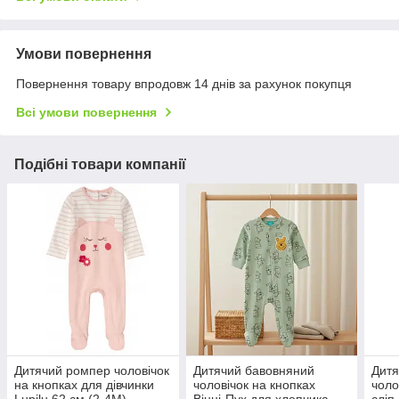
Умови повернення
Повернення товару впродовж 14 днів за рахунок покупця
Всі умови повернення
Подібні товари компанії
Дитячий ромпер чоловічок
Дитячий бавовняний
Дитя
на кнопках для дівчинки
чоловічок на кнопках
чоло
Lupilu 62 см (2-4М)
Вінні-Пух для хлопчика
сліп