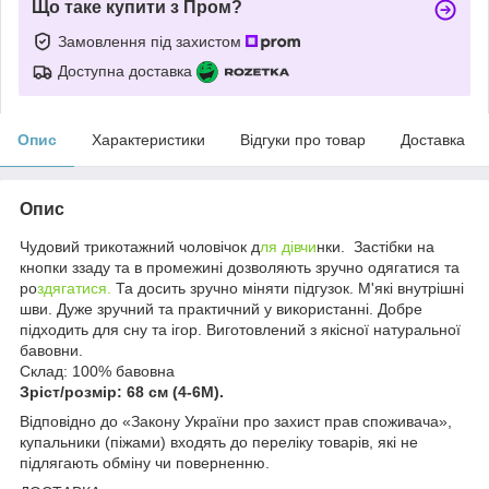
Що таке купити з Пром?
Замовлення під захистом
Доступна доставка
Опис
Характеристики
Відгуки про товар
Доставка
Опис
Чудовий трикотажний чоловічок д
ля дівчи
нки. Застібки на
кнопки ззаду та в промежині дозволяють зручно одягатися та
ро
здягатися.
Та досить зручно міняти підгузок. М'які внутрішні
шви. Дуже зручний та практичний у використанні. Добре
підходить для сну та ігор. Виготовлений з якісної натуральної
бавовни.
Склад: 100% бавовна
Зріст/розмір: 68 см (4-6М).
Відповідно до «Закону України про захист прав споживача»,
купальники (піжами) входять до переліку товарів, які не
підлягають обміну чи поверненню.