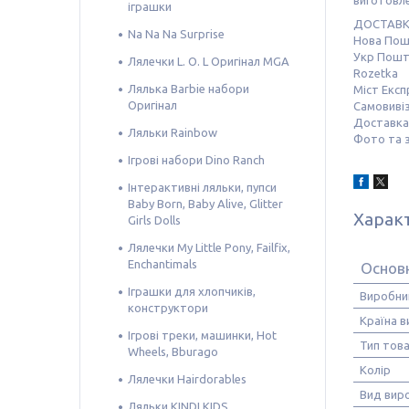
виготовле
іграшки
ДОСТАВ
Na Na Na Surprise
Нова По
Укр Пош
Лялечки L. O. L Оригінал MGA
Rozetka
Лялька Barbie набори
Міст Екс
Оригінал
Самовивіз
Доставка 
Ляльки Rainbow
Фото та 
Ігрові набори Dino Ranch
Інтерактивні ляльки, пупси
Baby Born, Baby Alive, Glitter
Харак
Girls Dolls
Лялечки My Little Pony, Failfix,
Enchantimals
Основ
Іграшки для хлопчиків,
Виробни
конструктори
Країна 
Ігрові треки, машинки, Hot
Тип тов
Wheels, Bburago
Колір
Лялечки Hairdorables
Вид вир
Ляльки KINDI KIDS