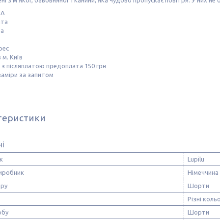
ні з м'якої, бавовняної тканини, яка чудово пропускає повітря. У них не
КА
шта
та
прес
 м. Київ
з післяплатою предоплата 150 грн
заміри за запитом
теристики
ні
к
Lupilu
виробник
Німеччина
ару
Шорти
Різні коль
обу
Шорти