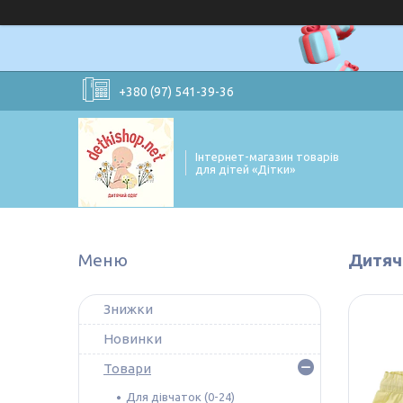
+380 (97) 541-39-36
Інтернет-магазин товарів
для дітей «Дітки»
Дитячі
Знижки
Новинки
Товари
Для дівчаток (0-24)