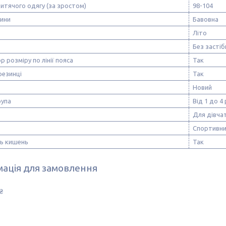
итячого одягу (за зростом)
98-104
нини
Бавовна
Літо
Без застіб
р розміру по лінії пояса
Так
резинці
Так
Новий
рупа
Від 1 до 4 
Для дівча
Спортивн
ть кишень
Так
ація для замовлення
₴