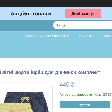
Способи оплати і доставки
Про нас
Товар
 літні шорти lupilu для дівчинки комплект
440 ₴
Готово до відправки
Код:
05533
Купити