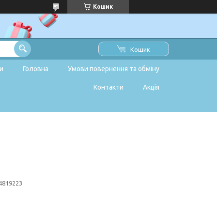
Кошик
Кошик
и
Головна
Умови повернення та обміну
Контакти
Акція
4819223