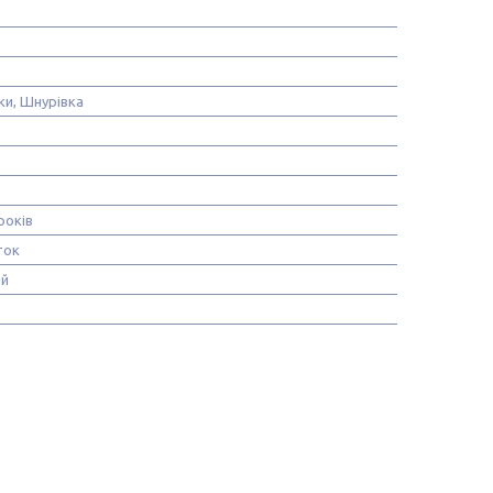
ки, Шнурівка
років
ток
ий