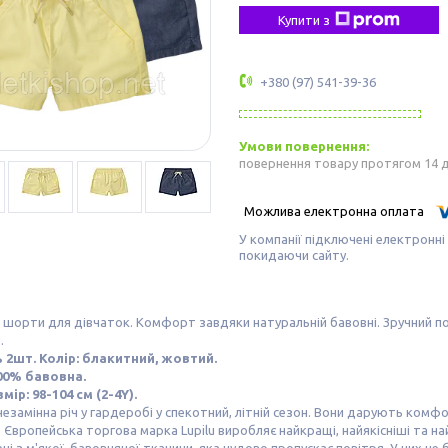
Купити з
+380 (97) 541-39-36
повернення товару протягом 14 
У компанії підключені електронні
покидаючи сайту.
 шорти для дівчаток. Комфорт завдяки натуральній бавовні. Зручний поя
.
ь 2шт. Колір: блакитний, жовтий.
00% бавовна.
мір: 98-104 см (2-4Y).
езамінна річ у гардеробі у спекотний, літній сезон. Вони дарують комф
. Європейська торгова марка Lupilu виробляє найкращі, найякісніші та н