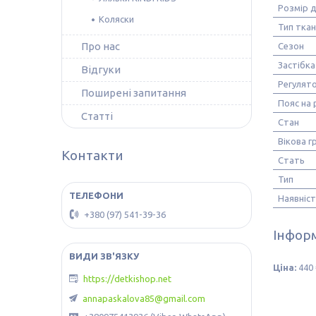
Розмір д
Коляски
Тип тка
Про нас
Сезон
Застібка
Відгуки
Регулято
Поширені запитання
Пояс на 
Статті
Стан
Вікова г
Контакти
Стать
Тип
Наявніс
+380 (97) 541-39-36
Інформ
Ціна:
440 
https://detkishop.net
annapaskalova85@gmail.com