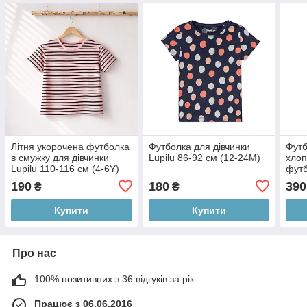
Літня укорочена футболка
Футболка для дівчинки
Футб
в смужку для дівчинки
Lupilu 86-92 см (12-24М)
хлоп
Lupilu 110-116 см (4-6Y)
футб
190
180
390
₴
₴
Купити
Купити
Про нас
100% позитивних з 36 відгуків за рік
Працює з 06.06.2016