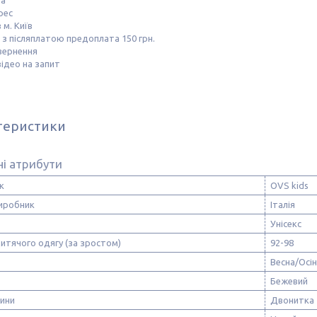
та
рес
 м. Київ
з післяплатою предоплата 150 грн.
вернення
ідео на запит
теристики
і атрибути
к
OVS kids
виробник
Італія
Унісекс
итячого одягу (за зростом)
92-98
Весна/Осі
Бежевий
нини
Двонитка