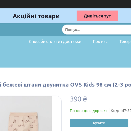
Способи оплати і доставки
Про нас
Товар
 бежеві штани двунитка OVS Kids 98 см (2-3 р
390 ₴
Готово до відправки
Код:
147-5
Купити