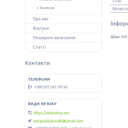
Стан
Коляски
Вікова г
Про нас
Інформ
Відгуки
Ціна:
390 
Поширені запитання
Статті
Контакти
+380 (97) 541-39-36
https://detkishop.net
annapaskalova85@gmail.com