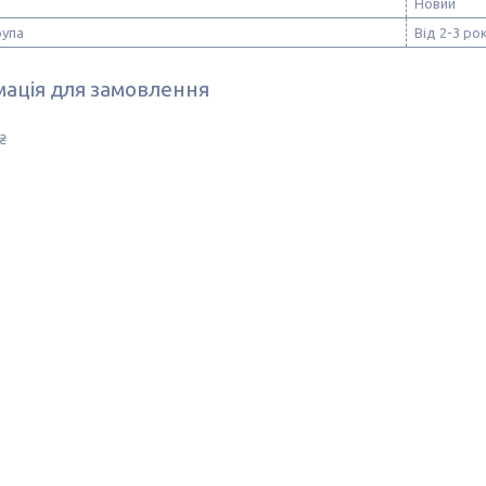
Новий
рупа
Від 2-3 рок
ація для замовлення
₴