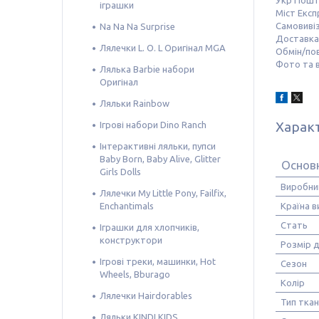
Укр Пош
іграшки
Міст Експ
Самовивіз
Na Na Na Surprise
Доставка 
Лялечки L. O. L Оригінал MGA
Обмін/по
Фото та в
Лялька Barbie набори
Оригінал
Ляльки Rainbow
Харак
Ігрові набори Dino Ranch
Інтерактивні ляльки, пупси
Baby Born, Baby Alive, Glitter
Основн
Girls Dolls
Виробни
Лялечки My Little Pony, Failfix,
Enchantimals
Країна 
Стать
Іграшки для хлопчиків,
конструктори
Розмір д
Ігрові треки, машинки, Hot
Сезон
Wheels, Bburago
Колір
Лялечки Hairdorables
Тип тка
Ляльки KINDI KIDS