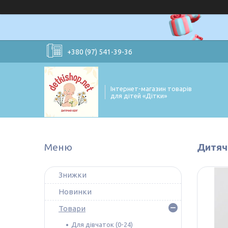
+380 (97) 541-39-36
Інтернет-магазин товарів
для дітей «Дітки»
Дитячі
Знижки
Новинки
Товари
Для дівчаток (0-24)