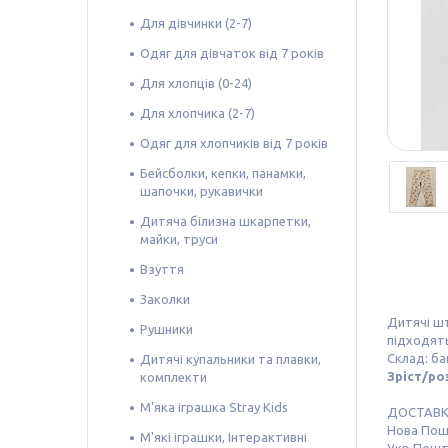
Для дівчинки (2-7)
Одяг для дівчаток від 7 років
Для хлопців (0-24)
Для хлопчика (2-7)
Одяг для хлопчиків від 7 років
Бейсболки, кепки, панамки,
шапочки, рукавички
Дитяча білизна шкарпетки,
майки, труси
Взуття
Заколки
Дитячі шт
Рушники
підходять
Склад: ба
Дитячі купальники та плавки,
Зріст/роз
комплекти
М'яка іграшка Stray Kids
ДОСТАВ
Нова По
М'які іграшки, Інтерактивні