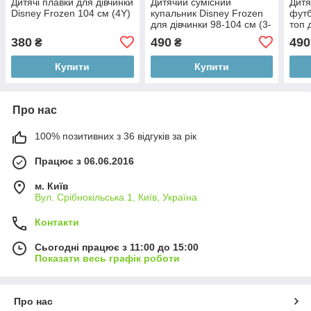
Дитячі плавки для дівчинки
Дитячий сумісний
Дитя
Disney Frozen 104 см (4Y)
купальник Disney Frozen
футб
для дівчинки 98-104 см (3-
топ 
4Y)
122-
380
490
490
₴
₴
Купити
Купити
Про нас
100% позитивних з 36 відгуків за рік
Працює з 06.06.2016
м. Київ
Вул. Срібнокільська 1, Київ, Україна
Контакти
Сьогодні працює з 11:00 до 15:00
Показати весь графік роботи
Про нас