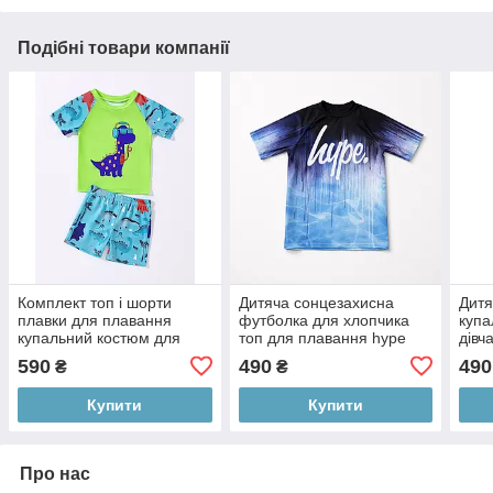
Подібні товари компанії
Комплект топ і шорти
Дитяча сонцезахисна
Дитя
плавки для плавання
футболка для хлопчика
купа
купальний костюм для
топ для плавання hype
дівч
хлопчика 90 см (1-2Y)
122-128 (7-8Y)
Криж
590
490
490
₴
₴
(2-4
Купити
Купити
Про нас